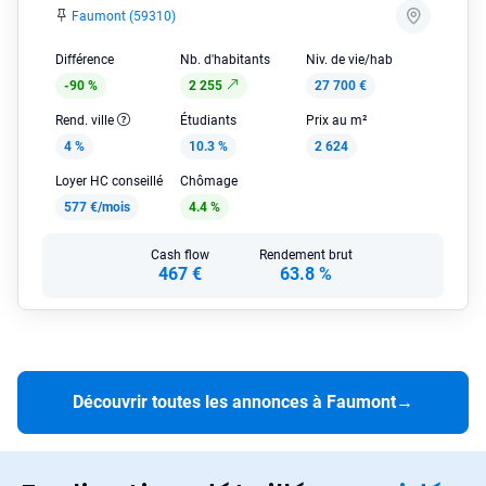
Faumont (59310)
Différence
Nb. d'habitants
Niv. de vie/hab
-90 %
2 255
27 700 €
Rend. ville
Étudiants
Prix au m²
4 %
10.3 %
2 624
Loyer HC conseillé
Chômage
577 €/mois
4.4 %
Cash flow
Rendement brut
467 €
63.8 %
Découvrir toutes les annonces à Faumont
→