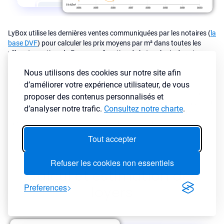
LyBox utilise les dernières ventes communiquées par les notaires (
la
base DVF
) pour calculer les prix moyens par m² dans toutes les
villes et quartiers de France en fonction de la typologie de votre
bien.
Nous utilisons des cookies sur notre site afin
Pour investir dans une ville ou dans un secteur en particulier, il est
d’améliorer votre expérience utilisateur, de vous
important de connaître le marché immobilier de la ville. Grâce à
proposer des contenus personnalisés et
LyBox, vous pouvez analyser rapidement les prix au m² de la ville et
d’analyser notre trafic.
Consultez notre charte
.
leur évolution dans le temps. Dans les grandes villes et metropoles,
l'analyse des prix immobiliers est faite par quartiers et Iris.
Tout accepter
Refuser les cookies non essentiels
Calcul et estimation des
Preferences
loyers