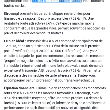
approfondir, notre
dossier sur l'immeuble de rapport
vous donnera
toutes les clés.
Etroeungt présente les caractéristiques recherchées pour
l'immeuble de rapport. Des prix accessibles (752 €/m²). Une
rentabilité brute attractive (9,6%). Ce type de marché, moins
concurrentiel que les grandes villes, permet souvent de négocier les
prix et de trouver des vendeurs motivés.
Le bien idéal :
immeuble de 4 à 6 lots composé principalement de
T2 et T3, dans un quartier actif. L'état de la toiture est le premier
point à vérifier (budget 20 000-40 000 € si à refaire). Analysez
ensuite la façade, les parties communes, les réseaux. Un immeuble
"propre" se négocie moins mais évite les mauvaises surprises ; un
immeuble à rénover peut offrir une forte plus-value mais demande
expertise et trésorerie. À Etroeungt, les prix (752 €/m²) permettent
d'accéder à des immeubles de taille intéressante. Faites-vous
accompagner par un professionnel pour l'analyse technique.
Équation financière.
L'immeuble de rapport génère des rendements
bruts de 8 à 12% dans les marchés favorables. Etroeungt, avec
9,6% de rentabilité moyenne, offre un terrain propice. La décote à
l'achat (15-30% vs le prix au lot) et l'absence de syndic améliorent la
performance. Le cash-flow positif est souvent atteignable dès