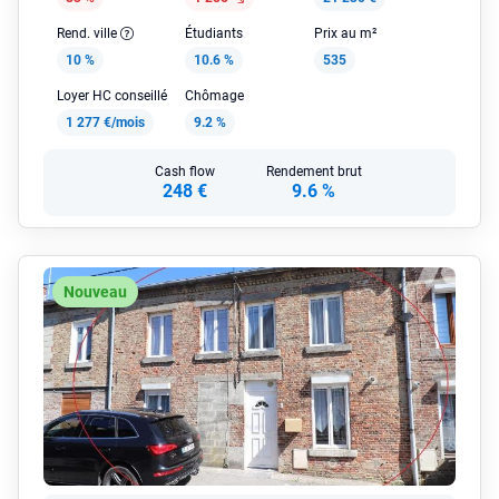
Rend. ville
Étudiants
Prix au m²
10 %
10.6 %
535
Loyer HC conseillé
Chômage
1 277 €/mois
9.2 %
Cash flow
Rendement brut
248 €
9.6 %
Nouveau