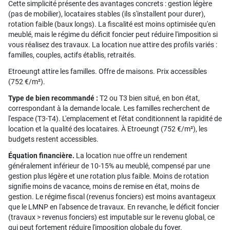
Cette simplicité présente des avantages concrets : gestion légère
(pas de mobilier), locataires stables (ils s'installent pour durer),
rotation faible (baux longs). La fiscalité est moins optimisée qu'en
meublé, mais le régime du déficit foncier peut réduire l'imposition si
vous réalisez des travaux. La location nue attire des profils variés :
familles, couples, actifs établis, retraités.
Etroeungt attire les familles. Offre de maisons. Prix accessibles
(752 €/m²).
Type de bien recommandé :
T2 ou T3 bien situé, en bon état,
correspondant à la demande locale. Les familles recherchent de
l'espace (T3-T4). L'emplacement et l'état conditionnent la rapidité de
location et la qualité des locataires. À Etroeungt (752 €/m²), les
budgets restent accessibles.
Équation financière.
La location nue offre un rendement
généralement inférieur de 10-15% au meublé, compensé par une
gestion plus légère et une rotation plus faible. Moins de rotation
signifie moins de vacance, moins de remise en état, moins de
gestion. Le régime fiscal (revenus fonciers) est moins avantageux
que le LMNP en l'absence de travaux. En revanche, le déficit foncier
(travaux > revenus fonciers) est imputable sur le revenu global, ce
qui peut fortement réduire l'imposition globale du foyer.