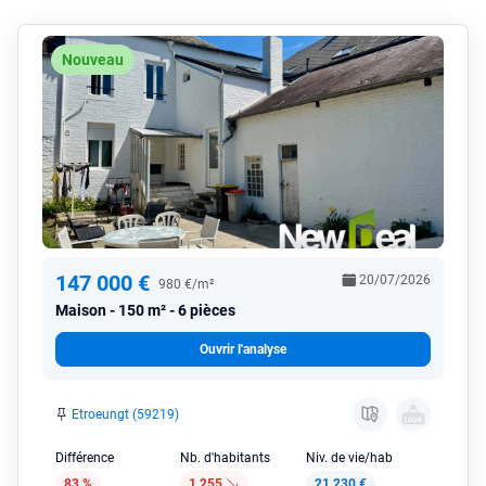
Nouveau
147 000 €
20/07/2026
980 €/m²
Maison
150 m² - 6 pièces
Ouvrir l'analyse
Etroeungt (59219)
Différence
Nb. d'habitants
Niv. de vie/hab
83 %
1 255
21 230 €