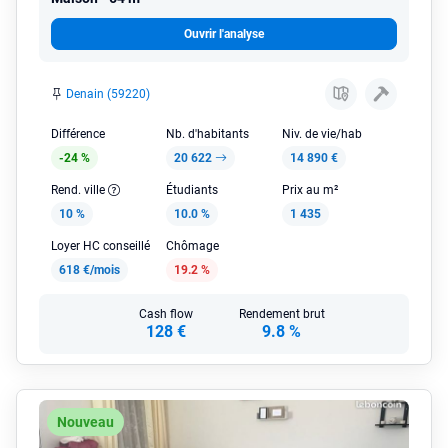
Ouvrir l'analyse
Denain (59220)
Différence
Nb. d'habitants
Niv. de vie/hab
-24 %
20 622
14 890 €
Rend. ville
Étudiants
Prix au m²
10 %
10.0 %
1 435
Loyer HC conseillé
Chômage
618 €/mois
19.2 %
Cash flow
Rendement brut
128 €
9.8 %
Nouveau