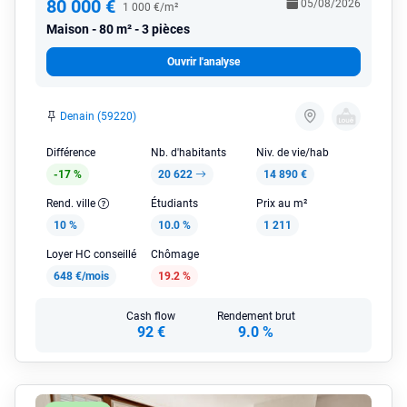
80 000 €
05/08/2026
1 000 €/m²
Maison
80 m² - 3 pièces
Ouvrir l'analyse
Denain (59220)
Différence
Nb. d'habitants
Niv. de vie/hab
-17 %
20 622
14 890 €
Rend. ville
Étudiants
Prix au m²
10 %
10.0 %
1 211
Loyer HC conseillé
Chômage
648 €/mois
19.2 %
Cash flow
Rendement brut
92 €
9.0 %