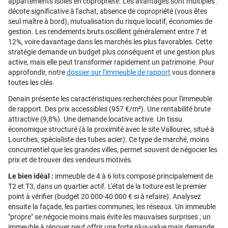
appartements isolés en copropriété. Les avantages sont multiples :
décote significative à l'achat, absence de copropriété (vous êtes
seul maître à bord), mutualisation du risque locatif, économies de
gestion. Les rendements bruts oscillent généralement entre 7 et
12%, voire davantage dans les marchés les plus favorables. Cette
stratégie demande un budget plus conséquent et une gestion plus
active, mais elle peut transformer rapidement un patrimoine. Pour
approfondir, notre
dossier sur l'immeuble de rapport
vous donnera
toutes les clés.
Denain présente les caractéristiques recherchées pour l'immeuble
de rapport. Des prix accessibles (957 €/m²). Une rentabilité brute
attractive (9,8%). Une demande locative active. Un tissu
économique structuré (à la proximité avec le site Vallourec, situé à
Lourches, spécialiste des tubes acier). Ce type de marché, moins
concurrentiel que les grandes villes, permet souvent de négocier les
prix et de trouver des vendeurs motivés.
Le bien idéal :
immeuble de 4 à 6 lots composé principalement de
T2 et T3, dans un quartier actif. L'état de la toiture est le premier
point à vérifier (budget 20 000-40 000 € si à refaire). Analysez
ensuite la façade, les parties communes, les réseaux. Un immeuble
"propre" se négocie moins mais évite les mauvaises surprises ; un
immeuble à rénover peut offrir une forte plus-value mais demande