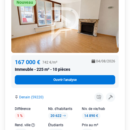
Nouveau
167 000 €
04/08/2026
742 €/m²
Immeuble
225 m² - 10 pièces
Ouvrir l'analyse
Denain (59220)
Différence
Nb. d'habitants
Niv. de vie/hab
1 %
20 622
14 890 €
Rend. ville
Étudiants
Prix au m²