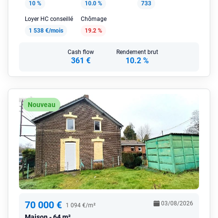
10 %
10.0 %
733
Loyer HC conseillé
Chômage
1 538 €/mois
19.2 %
Cash flow
Rendement brut
361 €
10.2 %
Nouveau
70 000 €
03/08/2026
1 094 €/m²
Maison
64 m²