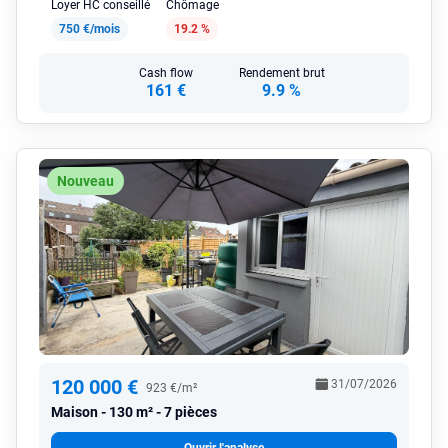
Loyer HC conseillé
Chômage
750 €/mois
19.2 %
Cash flow
Rendement brut
161 €
9.9 %
Nouveau
120 000 €
31/07/2026
923 €/m²
Maison
130 m² - 7 pièces