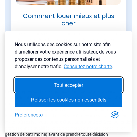
Comment louer mieux et plus
cher
Les stratégies essentielles pour augmenter vos revenus
locatifs, réduire la vacance et valoriser votre logement
Nous utilisons des cookies sur notre site afin
sans effort superflu.
d’améliorer votre expérience utilisateur, de vous
Lire l'article
→
proposer des contenus personnalisés et
d’analyser notre trafic.
Consultez notre charte
.
Tout accepter
Ces stratégies sont celles qui ressortent de notre analyse du
marché local. Elles ne constituent ni une recommandation d'achat
Refuser les cookies non essentiels
ni un conseil en investissement personnalisé. Chaque projet
immobilier doit être évalué individuellement en fonction de votre
Preferences
budget, de vos objectifs et de votre tolérance au risque. Nous vous
invitons à réaliser votre propre étude approfondie et à consulter des
professionnels qualifiés (expert-comptable, notaire, conseiller en
gestion de patrimoine) avant de prendre toute décision