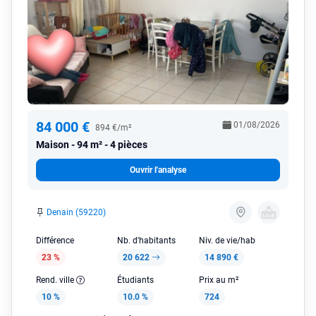
84 000 €
01/08/2026
894 €/m²
Maison
94 m² - 4 pièces
Ouvrir l'analyse
Denain (59220)
Différence
Nb. d'habitants
Niv. de vie/hab
23 %
20 622
14 890 €
Rend. ville
Étudiants
Prix au m²
10 %
10.0 %
724