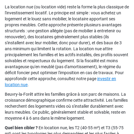
La location nue (ou location vide) reste la forme la plus classique de
l'investissement locatif. Le principe est simple : vous achetez un
logement et le louez sans mobilier, le locataire apportant ses
propres meubles. Cette approche présente plusieurs avantages
structurels : une gestion allégée (pas de mobilier à entretenir ou
renouveler), des locataires généralement plus stables (ils
s'installent avec leur mobilier, donc pour durer), et des baux de 3
ans minimum qui limitent la rotation. La location nue attire
principalement les familles et les actifs installés, des profils souvent
solvables et respectueux du logement. Si la fiscalité est moins
avantageuse qu'en meublé (pas d'amortissement), le régime du
déficit foncier peut optimiser l'imposition en cas de travaux. Pour
approfondir cette approche, consultez notre page
investir en
location nue
.
Beuvry-la-Forêt attire les familles grâce à son parc de maisons. La
croissance démographique confirme cette attractivité. Les familles
recherchent des logements vides où s'installer durablement avec
leurs meubles. Ce public, généralement stable et solvable, reste en
moyenne 4 à 6 ans dans le même logement.
Quel bien cibler ?
En location nue, les T2 (40-55 m²) et T3 (55-75
m²) sont les typologies les plus demandées et les plus faciles à