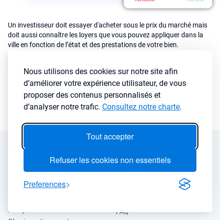
Un investisseur doit essayer d'acheter sous le prix du marché mais
doit aussi connaître les loyers que vous pouvez appliquer dans la
ville en fonction de l’état et des prestations de votre bien.
LyBox analyse des millions d’annonces de locations afin de
Nous utilisons des cookies sur notre site afin
modéliser les loyers de la ville en fonction du type de bien
d’améliorer votre expérience utilisateur, de vous
(appartement ou maison) mais aussi de la typologie (studio, T2, T3,
T4, T5 ...) et du mode de location choisi (meublé ou vide).
proposer des contenus personnalisés et
d’analyser notre trafic.
Consultez notre charte
.
Tout accepter
Fonctionnalités
A propos
Refuser les cookies non essentiels
Extension navigateur
Programme ambassadeur
Simulateur d’investissement
Avis client
Preferences
locatif
Podcasts et Interviews
Moteur de recherche immobilier
Presse
Analyse de ville
FAQ