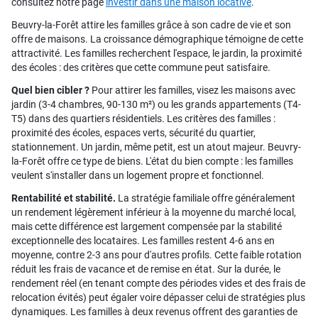
consultez notre page
investir dans une maison locative
.
Beuvry-la-Forêt attire les familles grâce à son cadre de vie et son
offre de maisons. La croissance démographique témoigne de cette
attractivité. Les familles recherchent l'espace, le jardin, la proximité
des écoles : des critères que cette commune peut satisfaire.
Quel bien cibler ?
Pour attirer les familles, visez les maisons avec
jardin (3-4 chambres, 90-130 m²) ou les grands appartements (T4-
T5) dans des quartiers résidentiels. Les critères des familles :
proximité des écoles, espaces verts, sécurité du quartier,
stationnement. Un jardin, même petit, est un atout majeur. Beuvry-
la-Forêt offre ce type de biens. L'état du bien compte : les familles
veulent s'installer dans un logement propre et fonctionnel.
Rentabilité et stabilité.
La stratégie familiale offre généralement
un rendement légèrement inférieur à la moyenne du marché local,
mais cette différence est largement compensée par la stabilité
exceptionnelle des locataires. Les familles restent 4-6 ans en
moyenne, contre 2-3 ans pour d'autres profils. Cette faible rotation
réduit les frais de vacance et de remise en état. Sur la durée, le
rendement réel (en tenant compte des périodes vides et des frais de
relocation évités) peut égaler voire dépasser celui de stratégies plus
dynamiques. Les familles à deux revenus offrent des garanties de