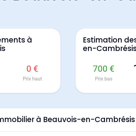
ements à
Estimation de
is
en-Cambrési
0 €
700 €
Prix haut
Prix bas
l'immobilier à Beauvois-en-Cambrésis