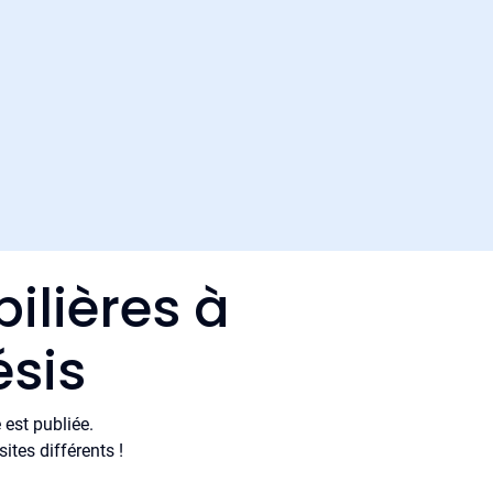
ilières à
sis
est publiée.
tes différents !