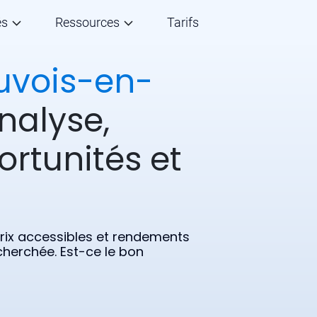
és
Ressources
Tarifs
uvois-en-
nalyse,
ortunités et
ix accessibles et rendements
echerchée. Est-ce le bon