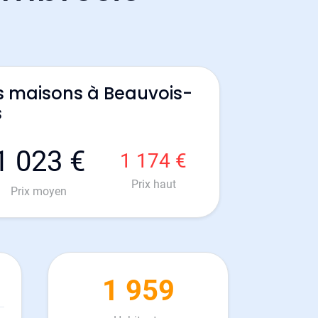
s maisons à Beauvois-
s
1 023 €
1 174 €
Prix haut
Prix moyen
1 959