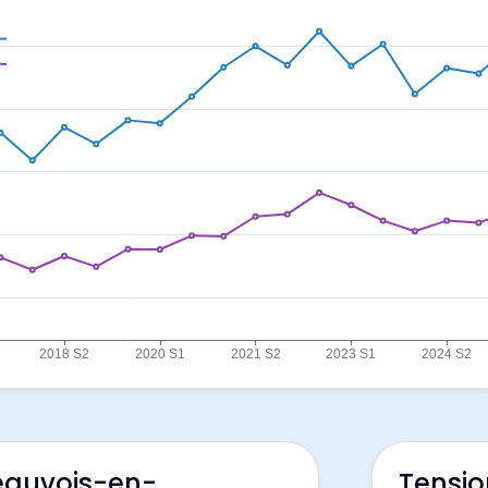
Beauvois-en-
Tensio