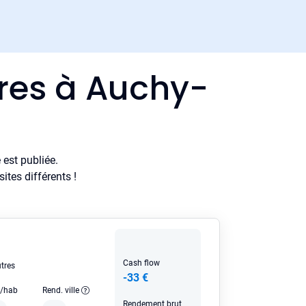
ères à Auchy-
est publiée.
tes différents !
Cash flow
tres
-33 €
e/hab
Rend. ville
Rendement brut