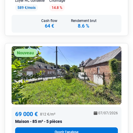
Loyer HC conseillé
Chômage
589 €/mois
14.8 %
Cash flow
Rendement brut
64 €
8.6 %
Nouveau
69 000 €
07/07/2026
812 €/m²
Maison
85 m² - 5 pièces
Ouvrir l'analyse