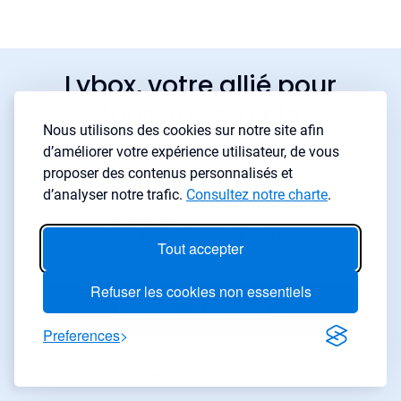
Lybox, votre allié pour
tous vos projets
Nous utilisons des cookies sur notre site afin
immobilier
d’améliorer votre expérience utilisateur, de vous
proposer des contenus personnalisés et
Les investisseurs qui utilisent
d’analyser notre trafic.
Consultez notre charte
.
LyBox obtiennent de
meilleures
rentabilités
, trouvent des biens
plus vite
, et font
moins d’erreur
.
Tout accepter
Refuser les cookies non essentiels
Démarrer gratuitement
→
Preferences
Essai gratuit 7 jours
Aucune carte requise