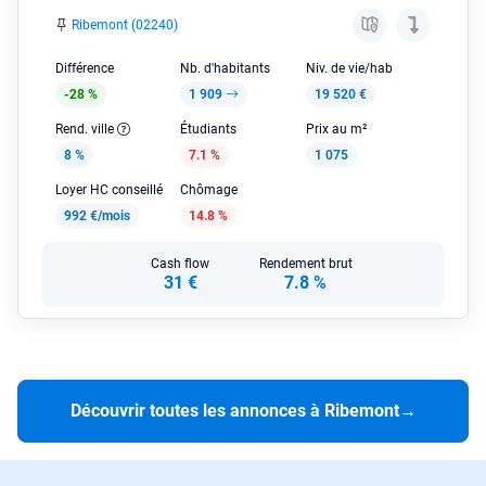
Ribemont (02240)
Différence
Nb. d'habitants
Niv. de vie/hab
-28 %
1 909
19 520 €
Rend. ville
Étudiants
Prix au m²
8 %
7.1 %
1 075
Loyer HC conseillé
Chômage
992 €/mois
14.8 %
Cash flow
Rendement brut
31 €
7.8 %
Découvrir toutes les annonces à Ribemont
→