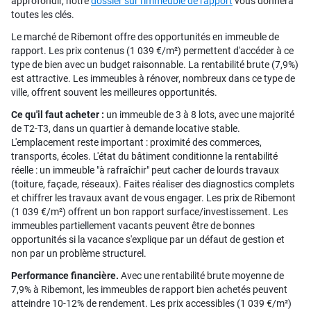
approfondir, notre
dossier sur l'immeuble de rapport
vous donnera
toutes les clés.
Le marché de Ribemont offre des opportunités en immeuble de
rapport. Les prix contenus (1 039 €/m²) permettent d'accéder à ce
type de bien avec un budget raisonnable. La rentabilité brute (7,9%)
est attractive. Les immeubles à rénover, nombreux dans ce type de
ville, offrent souvent les meilleures opportunités.
Ce qu'il faut acheter :
un immeuble de 3 à 8 lots, avec une majorité
de T2-T3, dans un quartier à demande locative stable.
L'emplacement reste important : proximité des commerces,
transports, écoles. L'état du bâtiment conditionne la rentabilité
réelle : un immeuble "à rafraîchir" peut cacher de lourds travaux
(toiture, façade, réseaux). Faites réaliser des diagnostics complets
et chiffrer les travaux avant de vous engager. Les prix de Ribemont
(1 039 €/m²) offrent un bon rapport surface/investissement. Les
immeubles partiellement vacants peuvent être de bonnes
opportunités si la vacance s'explique par un défaut de gestion et
non par un problème structurel.
Performance financière.
Avec une rentabilité brute moyenne de
7,9% à Ribemont, les immeubles de rapport bien achetés peuvent
atteindre 10-12% de rendement. Les prix accessibles (1 039 €/m²)