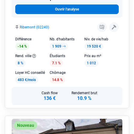
Ouvrir l'analyse
Ribemont (02240)
Différence
Nb. d'habitants
Niv. de vie/hab
-14 %
1 909
19 520 €
Rend. ville
Étudiants
Prix au m²
8 %
7.1 %
1 012
Loyer HC conseillé
Chômage
483 €/mois
14.8 %
Cash flow
Rendement brut
136 €
10.9 %
Nouveau