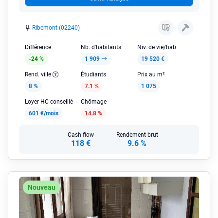
Ribemont (02240)
Différence
Nb. d'habitants
Niv. de vie/hab
-24 %
1 909
19 520 €
Rend. ville
Étudiants
Prix au m²
8 %
7.1 %
1 075
Loyer HC conseillé
Chômage
601 €/mois
14.8 %
Cash flow
Rendement brut
118 €
9.6 %
Nouveau