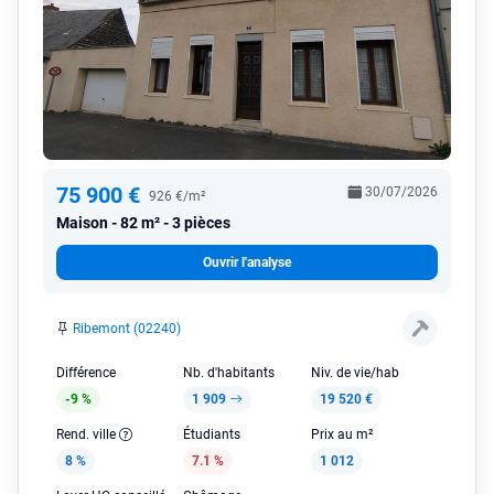
75 900 €
30/07/2026
926 €/m²
Maison
82 m² - 3 pièces
Ouvrir l'analyse
Ribemont (02240)
Différence
Nb. d'habitants
Niv. de vie/hab
-9 %
1 909
19 520 €
Rend. ville
Étudiants
Prix au m²
8 %
7.1 %
1 012