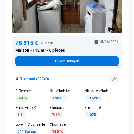
78 915 €
15/06/2026
705 €/m²
Maison
112 m² - 6 pièces
Ouvrir l'analyse
Ribemont (02240)
Différence
Nb. d'habitants
Niv. de vie/hab
-34 %
1 909
19 520 €
Rend. ville
Étudiants
Prix au m²
8 %
7.1 %
1 075
Loyer HC conseillé
Chômage
711 €/mois
14.8 %