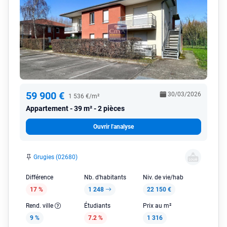
59 900 €
30/03/2026
1 536 €/m²
Appartement
39 m² - 2 pièces
Ouvrir l'analyse
Grugies (02680)
Différence
Nb. d'habitants
Niv. de vie/hab
17 %
1 248
22 150 €
Rend. ville
Étudiants
Prix au m²
9 %
7.2 %
1 316