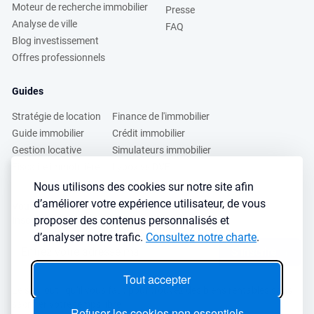
Moteur de recherche immobilier
Presse
Analyse de ville
FAQ
Blog investissement
Offres professionnels
Guides
Stratégie de location
Finance de l'immobilier
Guide immobilier
Crédit immobilier
Gestion locative
Simulateurs immobilier
Fiscalité immobilière
Lybox vs DVF
Nous utilisons des cookies sur notre site afin
d’améliorer votre expérience utilisateur, de vous
Vous voulez apprendre à investir dans l’immobilier ?
proposer des contenus personnalisés et
Inscrivez vous à notre newsletter gratuite :
d’analyser notre trafic.
Consultez notre charte
.
S'inscrire
→
Tout accepter
Le seul outil qu’il vous faut pour trouvez des biens rentables sans
sacrifier votre temps libre
Refuser les cookies non essentiels