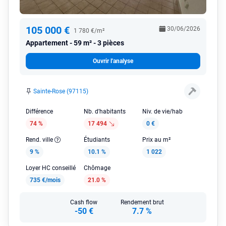
105 000 €
30/06/2026
1 780 €/m²
Appartement
59 m² - 3 pièces
Ouvrir l'analyse
Sainte-Rose (97115)
Différence
Nb. d'habitants
Niv. de vie/hab
74 %
17 494
0 €
Rend. ville
Étudiants
Prix au m²
9 %
10.1 %
1 022
Loyer HC conseillé
Chômage
735 €/mois
21.0 %
Cash flow
Rendement brut
-50 €
7.7 %