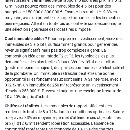
l'investissement en immeuble de rapport. D'abord les prix : à 1 012
€/m², vous pouvez viser des immeubles de 4-6 lots pour des
budgets de 150 000 à 300 000 €. Ensuite la rentabilité : 9,3% en
moyenne, avec un potentiel de surperformance sur les immeubles
bien négociés. Attention toutefois au contexte socio-économique :
une sélection rigoureuse des locataires s'impose.
Quel immeuble cibler ?
Pour un premier investissement, visez des
immeubles de 3 à 6 lots, suffisamment grands pour générer des
revenus significatifs mais pas trop complexes à gérer. La
composition idéale : un mix de T2 et T3, les typologies les plus
demandées et les plus faciles à louer. Vérifiez l'état de la toiture
(poste de dépense majeur), des parties communes, de l'électricité et
de la plomberie. Un immeuble à rafraîchir peut être une bonne
opportunité si les fondamentaux sont sains. À Sainte-rose, avec 1
012 €/m², un immeuble de 250 m² représente un investissement
d'environ 253 000 €. Prévoyez toujours une enveloppe travaux de
10 à 20% du prix d'achat.
Chiffres et réalités.
Les immeubles de rapport affichent des
rendements bruts de 8 à 12% dans les conditions optimales. Sainte-
rose, avec 9,3% en moyenne, permet d'atteindre ces objectifs. Les
prix (1 012 €/m²) rendent l'opération accessible. L'absence de
copropriété représente une économie de 10-15% des charges