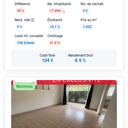
Différence
Nb. d'habitants
Niv. de vie/hab
39 %
17 494
0 €
Rend. ville
Étudiants
Prix au m²
9 %
10.1 %
1 022
Loyer HC conseillé
Chômage
748 €/mois
21.0 %
Cash flow
Rendement brut
104 €
8.9 %
Nouveau