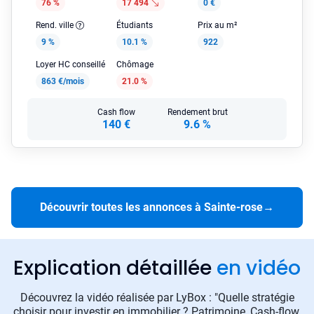
76 %
17 494
0 €
Rend. ville
Étudiants
Prix au m²
9 %
10.1 %
922
Loyer HC conseillé
Chômage
863 €/mois
21.0 %
Cash flow
Rendement brut
140 €
9.6 %
Découvrir toutes les annonces à Sainte-rose
→
Explication détaillée
en vidéo
Découvrez la vidéo réalisée par LyBox : "Quelle stratégie
choisir pour investir en immobilier ? Patrimoine, Cash-flow,