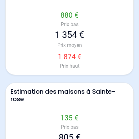
880 €
Prix bas
1 354 €
Prix moyen
1 874 €
Prix haut
Estimation des maisons à Sainte-
rose
135 €
Prix bas
805 €