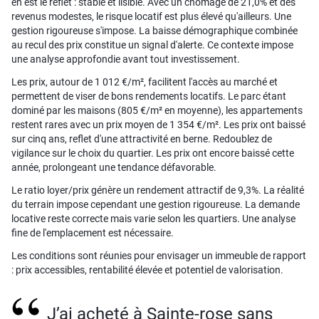
en est le reflet : stable et lisible. Avec un chômage de 21,0% et des
revenus modestes, le risque locatif est plus élevé qu'ailleurs. Une
gestion rigoureuse s'impose. La baisse démographique combinée
au recul des prix constitue un signal d'alerte. Ce contexte impose
une analyse approfondie avant tout investissement.
Les prix, autour de 1 012 €/m², facilitent l'accès au marché et
permettent de viser de bons rendements locatifs. Le parc étant
dominé par les maisons (805 €/m² en moyenne), les appartements
restent rares avec un prix moyen de 1 354 €/m². Les prix ont baissé
sur cinq ans, reflet d'une attractivité en berne. Redoublez de
vigilance sur le choix du quartier. Les prix ont encore baissé cette
année, prolongeant une tendance défavorable.
Le ratio loyer/prix génère un rendement attractif de 9,3%. La réalité
du terrain impose cependant une gestion rigoureuse. La demande
locative reste correcte mais varie selon les quartiers. Une analyse
fine de l'emplacement est nécessaire.
Les conditions sont réunies pour envisager un immeuble de rapport
: prix accessibles, rentabilité élevée et potentiel de valorisation.
J’ai acheté à Sainte-rose sans