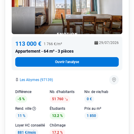
113 000 €
29/07/2026
1 766 €/m²
Appartement
64 m² - 3 pièces
Ouvrir l'analyse
Les Abymes (97139)
Différence
Nb. d'habitants
Niv. de vie/hab
-5 %
51 760
0 €
Rend. ville
Étudiants
Prix au m²
11 %
12.2 %
1 850
Loyer HC conseillé
Chômage
881 €/mois
17.2 %