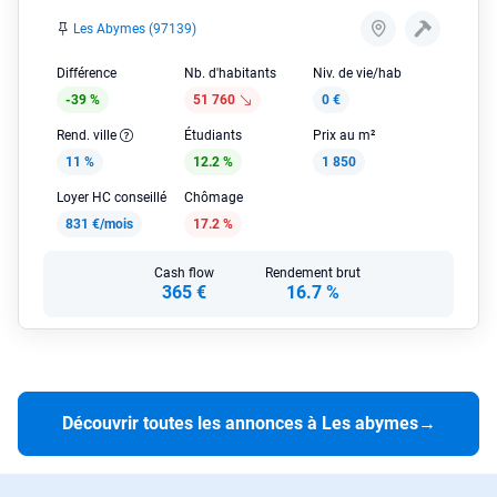
Les Abymes (97139)
Différence
Nb. d'habitants
Niv. de vie/hab
-39 %
51 760
0 €
Rend. ville
Étudiants
Prix au m²
11 %
12.2 %
1 850
Loyer HC conseillé
Chômage
831 €/mois
17.2 %
Cash flow
Rendement brut
365 €
16.7 %
Découvrir toutes les annonces à Les abymes
→