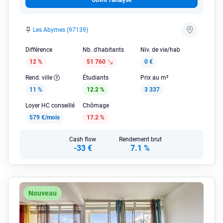
Ouvrir l'analyse
Les Abymes (97139)
Différence
Nb. d'habitants
Niv. de vie/hab
12 %
51 760
0 €
Rend. ville
Étudiants
Prix au m²
11 %
12.2 %
3 337
Loyer HC conseillé
Chômage
579 €/mois
17.2 %
Cash flow
Rendement brut
-33 €
7.1 %
Nouveau