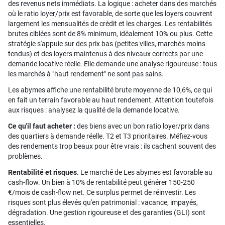
des revenus nets immédiats. La logique : acheter dans des marchés
où le ratio loyer/prix est favorable, de sorte que les loyers couvrent
largement les mensualités de crédit et les charges. Les rentabilités
brutes ciblées sont de 8% minimum, idéalement 10% ou plus. Cette
stratégie s'appuie sur des prix bas (petites villes, marchés moins
tendus) et des loyers maintenus à des niveaux corrects par une
demande locative réelle. Elle demande une analyse rigoureuse : tous
les marchés à "haut rendement" ne sont pas sains.
Les abymes affiche une rentabilité brute moyenne de 10,6%, ce qui
en fait un terrain favorable au haut rendement. Attention toutefois
aux risques : analysez la qualité de la demande locative.
Ce qu'il faut acheter :
des biens avec un bon ratio loyer/prix dans
des quartiers à demande réelle. T2 et T3 prioritaires. Méfiez-vous
des rendements trop beaux pour être vrais : ils cachent souvent des
problèmes.
Rentabilité et risques.
Le marché de Les abymes est favorable au
cash-flow. Un bien à 10% de rentabilité peut générer 150-250
€/mois de cash-flow net. Ce surplus permet de réinvestir. Les
risques sont plus élevés qu'en patrimonial : vacance, impayés,
dégradation. Une gestion rigoureuse et des garanties (GLI) sont
essentielles.