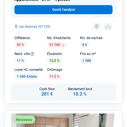
Ouvrir l'analyse
Les Abymes (97139)
Différence
Nb. d'habitants
Niv. de vie/hab
55 %
51 760
0 €
Rend. ville
Étudiants
Prix au m²
11 %
12.2 %
1 588
Loyer HC conseillé
Chômage
1 340 €/mois
17.2 %
Cash flow
Rendement brut
281 €
10.2 %
Nouveau