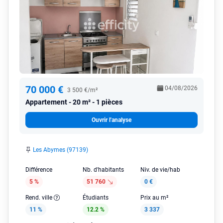
70 000 €
04/08/2026
3 500 €/m²
Appartement
20 m² - 1 pièces
Ouvrir l'analyse
Les Abymes (97139)
Différence
Nb. d'habitants
Niv. de vie/hab
5 %
51 760
0 €
Rend. ville
Étudiants
Prix au m²
11 %
12.2 %
3 337