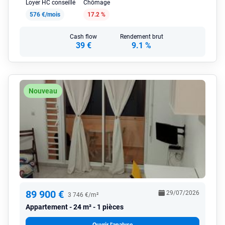
Loyer HC conseillé
Chômage
576 €/mois
17.2 %
Cash flow
Rendement brut
39 €
9.1 %
Nouveau
89 900 €
29/07/2026
3 746 €/m²
Appartement
24 m² - 1 pièces