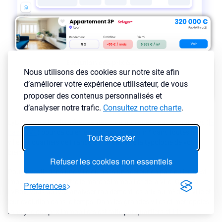
Nous utilisons des cookies sur notre site afin
d’améliorer votre expérience utilisateur, de vous
proposer des contenus personnalisés et
d’analyser notre trafic.
Consultez notre charte
.
LyBox utilise les dernières ventes communiquées par les notaires (
la
base DVF
) pour calculer les prix moyens par m² dans toutes les
Tout accepter
villes et quartiers de France en fonction de la typologie de votre
bien.
Refuser les cookies non essentiels
Pour investir dans une ville ou dans un secteur en particulier, il est
important de connaître le marché immobilier de la ville. Grâce à
Preferences
LyBox, vous pouvez analyser rapidement les prix au m² de la ville et
leur évolution dans le temps. Dans les grandes villes et metropoles,
l'analyse des prix immobiliers est faite par quartiers et Iris.