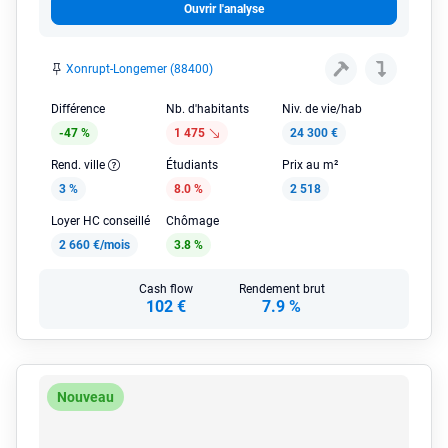
Ouvrir l'analyse
Xonrupt-Longemer (88400)
Différence
Nb. d'habitants
Niv. de vie/hab
-47 %
1 475
24 300 €
Rend. ville
Étudiants
Prix au m²
3 %
8.0 %
2 518
Loyer HC conseillé
Chômage
2 660 €/mois
3.8 %
Cash flow
Rendement brut
102 €
7.9 %
Nouveau