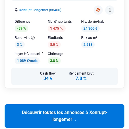
Xonrupt-Longemer (88400)
Différence
Nb. d'habitants
Niv. de vie/hab
-59 %
1 475
24 300 €
Rend. ville
Étudiants
Prix au m²
3 %
8.0 %
2 518
Loyer HC conseillé
Chômage
1 089 €/mois
3.8 %
Cash flow
Rendement brut
34 €
7.8 %
Découvrir toutes les annonces à Xonrupt-
longemer
→