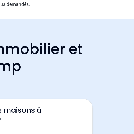
 plus demandés.
mmobilier et
amp
s maisons à
p