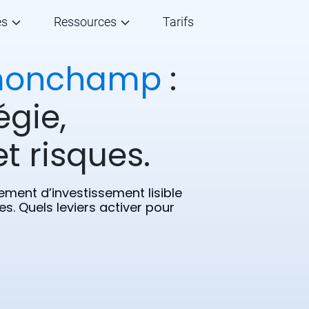
és
Ressources
Tarifs
monchamp
:
égie,
t risques.
ent d’investissement lisible
s. Quels leviers activer pour