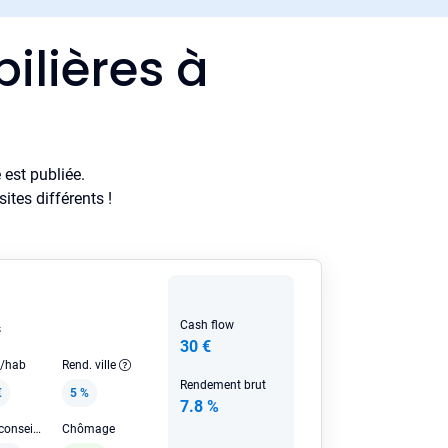
ilières à
est publiée.
tes différents !
Cash flow
s
30 €
e/hab
Rend. ville
Rendement brut
€
5 %
7.8 %
Loyer HC conseillé
Chômage