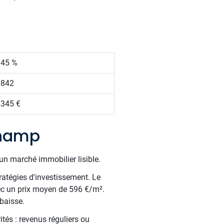
.45 %
 842
 345 €
champ
un marché immobilier lisible.
ratégies d'investissement. Le
ec un prix moyen de 596 €/m².
baisse.
tés : revenus réguliers ou