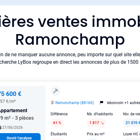
ières ventes immob
Ramonchamp
in de ne manquer aucune annonce, peu importe sur quel site elle 
cherche LyBox regroupe en direct les annonces de plus de 1500 si
75 600 €
57 €/m²
Ramonchamp (88160)
leboncoin +1 autre
Appartement
Différence
Nb. d'habitants
Niv. de vi
9 m² - 3 pièces
61 %
1 817
21 070 
27/06/2026
Étudiants
Prix au m²
Ouvrir l'analyse