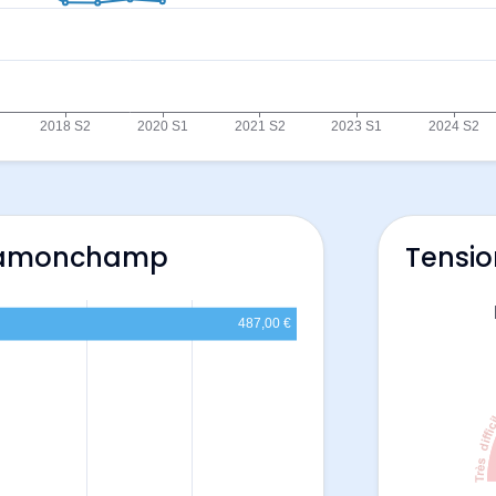
 Ramonchamp
Tensio