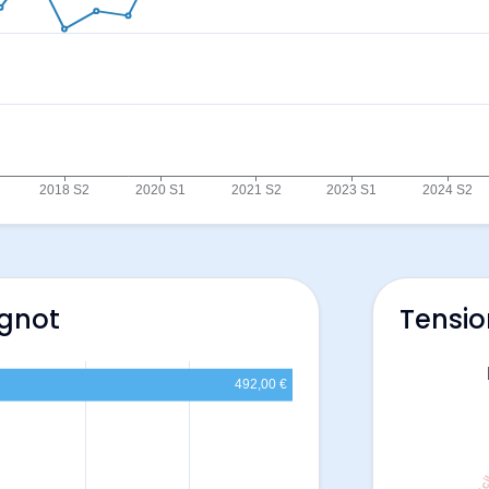
ignot
Tensio