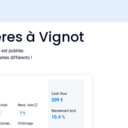
res à Vignot
est publiée.
tes différents !
Cash flow
209 €
e/hab
Rend. ville
Rendement brut
€
7 %
10.4 %
Loyer HC conseillé
Chômage