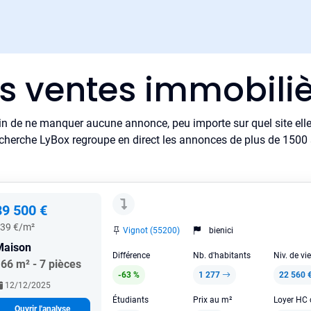
es ventes immobiliè
in de ne manquer aucune annonce, peu importe sur quel site elle 
cherche LyBox regroupe en direct les annonces de plus de 1500 si
89 500 €
39 €/m²
Vignot (55200)
bienici
Maison
Différence
Nb. d'habitants
Niv. de vi
66 m² - 7 pièces
-63 %
1 277
22 560 
12/12/2025
Étudiants
Prix au m²
Ouvrir l'analyse