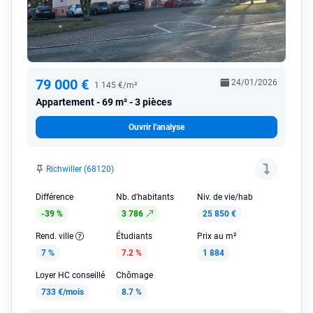
79 000 €
24/01/2026
1 145 €/m²
Appartement
69 m² - 3 pièces
Ouvrir l'analyse
Richwiller (68120)
Différence
Nb. d'habitants
Niv. de vie/hab
-39 %
3 786
25 850 €
Rend. ville
Étudiants
Prix au m²
7 %
7.2 %
1 884
Loyer HC conseillé
Chômage
733 €/mois
8.7 %