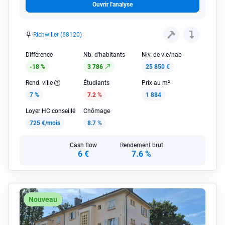
Ouvrir l'analyse
Richwiller (68120)
Différence
Nb. d'habitants
Niv. de vie/hab
-18 %
3 786
25 850 €
Rend. ville
Étudiants
Prix au m²
7 %
7.2 %
1 884
Loyer HC conseillé
Chômage
725 €/mois
8.7 %
Cash flow
Rendement brut
6 €
7.6 %
Nouveau