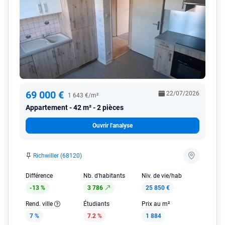
69 000 €
22/07/2026
1 643 €/m²
Appartement
42 m² - 2 pièces
Ouvrir l'analyse
Richwiller (68120)
Différence
Nb. d'habitants
Niv. de vie/hab
-13 %
3 786
25 850 €
Rend. ville
Étudiants
Prix au m²
7 %
7.2 %
1 884