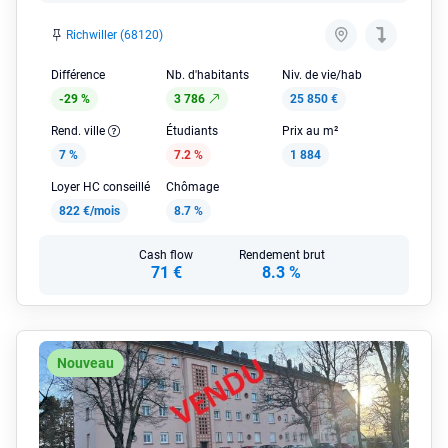
Richwiller (68120)
Différence
Nb. d'habitants
Niv. de vie/hab
-29 %
3 786
25 850 €
Rend. ville
Étudiants
Prix au m²
7 %
7.2 %
1 884
Loyer HC conseillé
Chômage
822 €/mois
8.7 %
Cash flow
Rendement brut
71 €
8.3 %
Nouveau