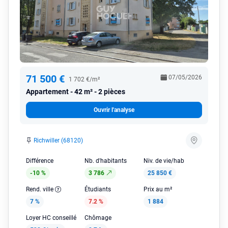
71 500 €
07/05/2026
1 702 €/m²
Appartement
42 m² - 2 pièces
Ouvrir l'analyse
Richwiller (68120)
Différence
Nb. d'habitants
Niv. de vie/hab
-10 %
3 786
25 850 €
Rend. ville
Étudiants
Prix au m²
7 %
7.2 %
1 884
Loyer HC conseillé
Chômage