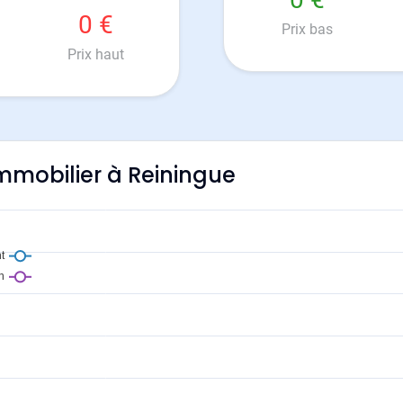
0 €
Prix bas
Prix haut
'immobilier à Reiningue