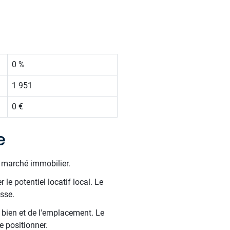
0 %
1 951
0 €
e
e marché immobilier.
le potentiel locatif local. Le
sse.
u bien et de l'emplacement. Le
e positionner.