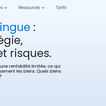
és
Ressources
Tarifs
ningue
:
égie,
t risques.
ne rentabilité limitée, ce qui
sement les biens. Quels biens
?