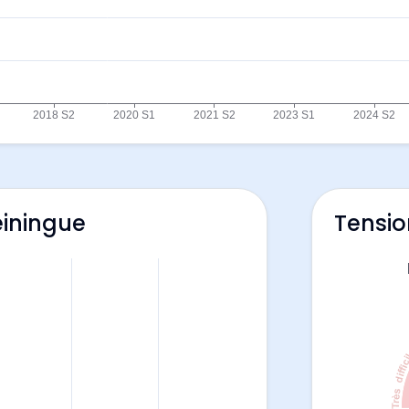
einingue
Tensio