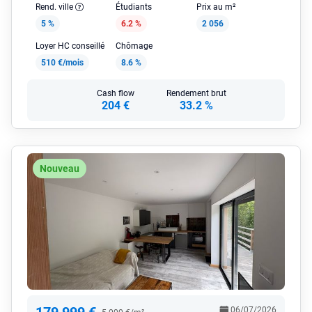
Rend. ville
Étudiants
Prix au m²
5 %
6.2 %
2 056
Loyer HC conseillé
Chômage
510 €/mois
8.6 %
Cash flow
Rendement brut
204 €
33.2 %
Nouveau
06/07/2026