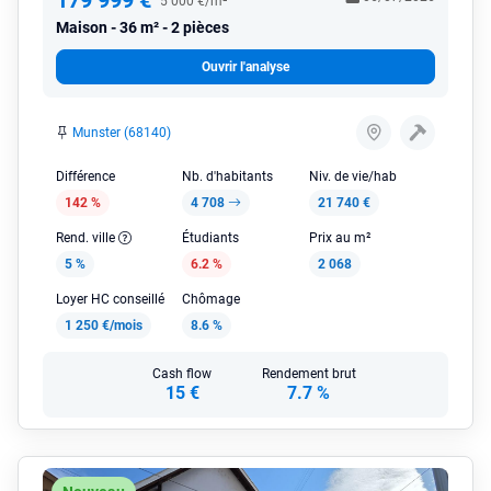
179 999 €
5 000 €/m²
Maison
36 m² - 2 pièces
Ouvrir l'analyse
Munster (68140)
Différence
Nb. d'habitants
Niv. de vie/hab
142 %
4 708
21 740 €
Rend. ville
Étudiants
Prix au m²
5 %
6.2 %
2 068
Loyer HC conseillé
Chômage
1 250 €/mois
8.6 %
Cash flow
Rendement brut
15 €
7.7 %