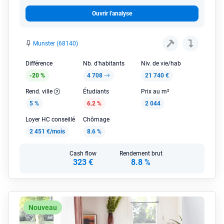
Ouvrir l'analyse
Munster (68140)
Différence
Nb. d'habitants
Niv. de vie/hab
-20 %
4 708
21 740 €
Rend. ville
Étudiants
Prix au m²
5 %
6.2 %
2 044
Loyer HC conseillé
Chômage
2 451 €/mois
8.6 %
Cash flow
Rendement brut
323 €
8.8 %
Nouveau