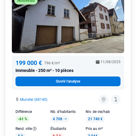
Nouveau
199 000 €
11/08/2025
796 €/m²
Immeuble
250 m² - 10 pièces
Ouvrir l'analyse
Munster (68140)
Différence
Nb. d'habitants
Niv. de vie/hab
-61 %
4 708
21 740 €
Rend. ville
Étudiants
Prix au m²