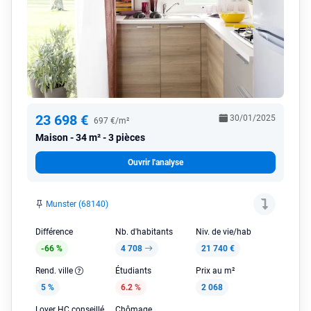
23 698 €
30/01/2025
697 €/m²
Maison
34 m² - 3 pièces
Ouvrir l'analyse
Munster (68140)
Différence
Nb. d'habitants
Niv. de vie/hab
-66 %
4 708
21 740 €
Rend. ville
Étudiants
Prix au m²
5 %
6.2 %
2 068
Loyer HC conseillé
Chômage