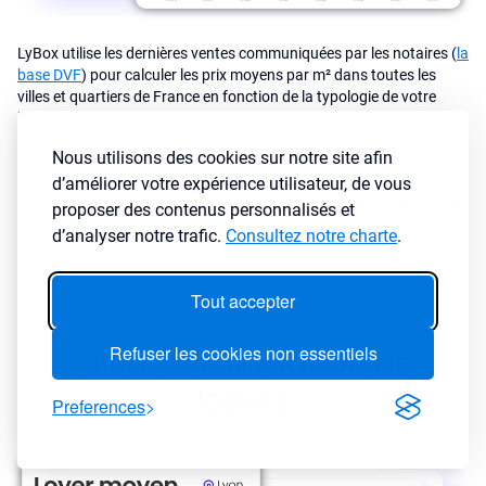
LyBox utilise les dernières ventes communiquées par les notaires (
la
base DVF
) pour calculer les prix moyens par m² dans toutes les
villes et quartiers de France en fonction de la typologie de votre
bien.
Nous utilisons des cookies sur notre site afin
Pour investir dans une ville ou dans un secteur en particulier, il est
d’améliorer votre expérience utilisateur, de vous
important de connaître le marché immobilier de la ville. Grâce à
LyBox, vous pouvez analyser rapidement les prix au m² de la ville et
proposer des contenus personnalisés et
leur évolution dans le temps. Dans les grandes villes et metropoles,
d’analyser notre trafic.
Consultez notre charte
.
l'analyse des prix immobiliers est faite par quartiers et Iris.
Tout accepter
Refuser les cookies non essentiels
Calcul et estimation des
loyers
Preferences