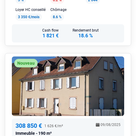
5 %
6.2 %
2 044
Loyer HC conseillé
Chômage
3 350 €/mois
8.6 %
Cash flow
Rendement brut
1 821 €
18.6 %
Nouveau
308 850 €
09/08/2025
1 626 €/m²
Immeuble
190 m²