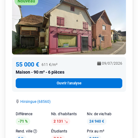
Nouveau
55 000 €
09/07/2026
611 €/m²
Maison
90 m² - 6 pièces
Ouvrir l'analyse
Hirsingue (68560)
Différence
Nb. d'habitants
Niv. de vie/hab
-71 %
2 131
24 940 €
Rend. ville
Étudiants
Prix au m²