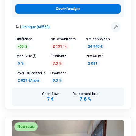
Ouvrir l'analyse
Hirsingue (68560)
Différence
Nb. d'habitants
Niv. de vie/hab
-63 %
2 131
24 940 €
Rend. ville
Étudiants
Prix au m²
5 %
7.3 %
2 081
Loyer HC conseillé
Chômage
2 029 €/mois
9.3 %
Cash flow
Rendement brut
7 €
7.6 %
Nouveau