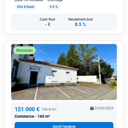
Loyer HC conseillé
Chômage
524 €/mois
9.3 %
Cash flow
Rendement brut
-
€
8.5 %
Nouveau
121 000 €
24/05/2025
756 €/m²
Commerce
160 m²
Ouvrir l'analyse