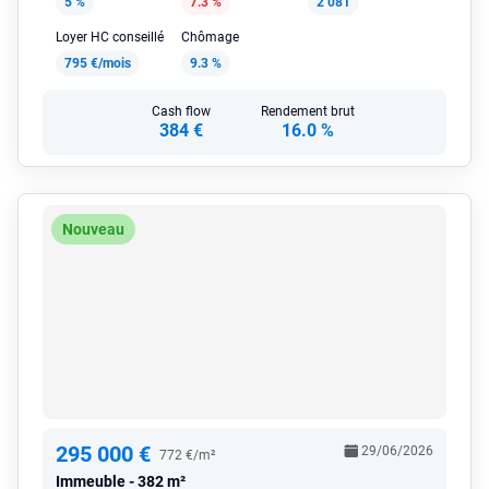
5 %
7.3 %
2 081
Loyer HC conseillé
Chômage
795 €/mois
9.3 %
Cash flow
Rendement brut
384 €
16.0 %
Nouveau
295 000 €
29/06/2026
772 €/m²
Immeuble
382 m²