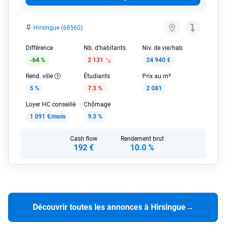
Hirsingue (68560)
Différence
Nb. d'habitants
Niv. de vie/hab
-64 %
2 131
24 940 €
Rend. ville
Étudiants
Prix au m²
5 %
7.3 %
2 081
Loyer HC conseillé
Chômage
1 091 €/mois
9.3 %
Cash flow
Rendement brut
192 €
10.0 %
Découvrir toutes les annonces à Hirsingue
→