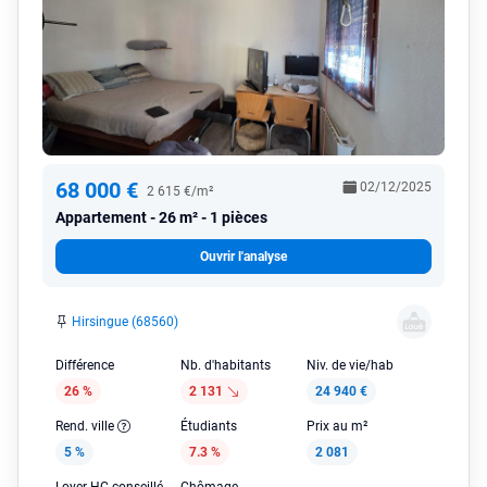
68 000 €
02/12/2025
2 615 €/m²
Appartement
26 m² - 1 pièces
Ouvrir l'analyse
Hirsingue (68560)
Différence
Nb. d'habitants
Niv. de vie/hab
26 %
2 131
24 940 €
Rend. ville
Étudiants
Prix au m²
5 %
7.3 %
2 081