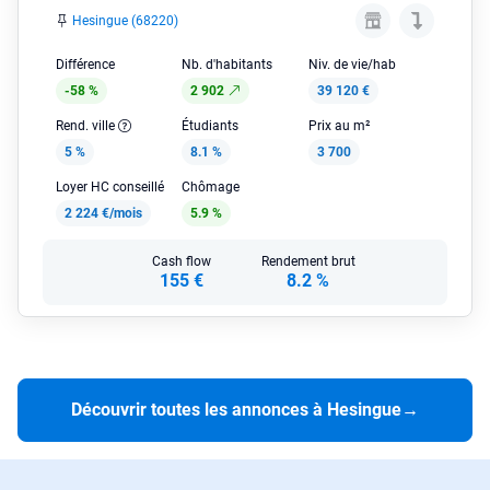
Hesingue (68220)
Différence
Nb. d'habitants
Niv. de vie/hab
-58 %
2 902
39 120 €
Rend. ville
Étudiants
Prix au m²
5 %
8.1 %
3 700
Loyer HC conseillé
Chômage
2 224 €/mois
5.9 %
Cash flow
Rendement brut
155 €
8.2 %
Découvrir toutes les annonces à Hesingue
→