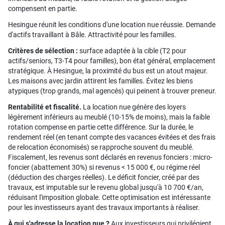
compensent en partie.
Hesingue réunit les conditions d'une location nue réussie. Demande
d'actifs travaillant à Bâle. Attractivité pour les familles.
Critères de sélection :
surface adaptée à la cible (T2 pour
actifs/seniors, T3-T4 pour familles), bon état général, emplacement
stratégique. À Hesingue, la proximité du bus est un atout majeur.
Les maisons avec jardin attirent les familles. Évitez les biens
atypiques (trop grands, mal agencés) qui peinent à trouver preneur.
Rentabilité et fiscalité.
La location nue génère des loyers
légèrement inférieurs au meublé (10-15% de moins), mais la faible
rotation compense en partie cette différence. Sur la durée, le
rendement réel (en tenant compte des vacances évitées et des frais
de relocation économisés) se rapproche souvent du meublé.
Fiscalement, les revenus sont déclarés en revenus fonciers : micro-
foncier (abattement 30%) si revenus < 15 000 €, ou régime réel
(déduction des charges réelles). Le déficit foncier, créé par des
travaux, est imputable sur le revenu global jusqu'à 10 700 €/an,
réduisant l'imposition globale. Cette optimisation est intéressante
pour les investisseurs ayant des travaux importants à réaliser.
À qui s'adresse la location nue ?
Aux investisseurs qui privilégient