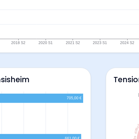
nsisheim
Tensio