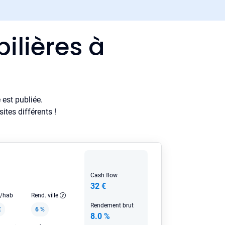
ilières à
est publiée.
tes différents !
Cash flow
32 €
e/hab
Rend. ville
Rendement brut
€
6 %
8.0 %