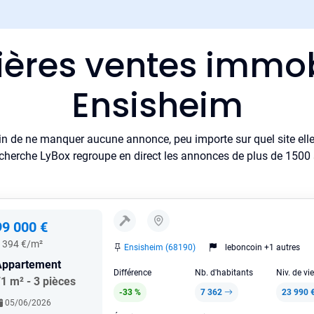
ières ventes immob
Ensisheim
in de ne manquer aucune annonce, peu importe sur quel site elle 
cherche LyBox regroupe en direct les annonces de plus de 1500 si
99 000 €
 394 €/m²
Ensisheim (68190)
leboncoin +1 autres
Appartement
Différence
Nb. d'habitants
Niv. de vi
1 m² - 3 pièces
-33 %
7 362
23 990 
05/06/2026