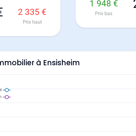
1 948 €
€
2 335 €
Prix bas
Prix haut
'immobilier à Ensisheim