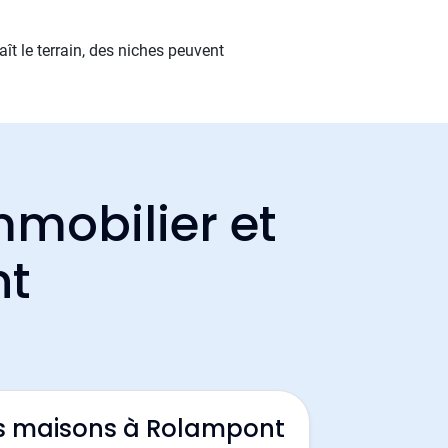
aît le terrain, des niches peuvent
mmobilier et
nt
es maisons à Rolampont