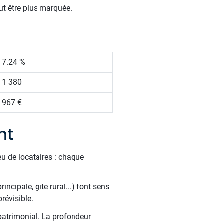
ut être plus marquée.
7.24 %
1 380
967 €
nt
u de locataires : chaque
ncipale, gîte rural...) font sens
révisible.
patrimonial. La profondeur