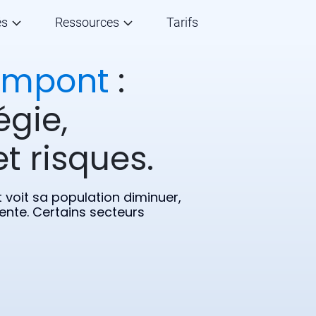
és
Ressources
Tarifs
ampont
:
égie,
t risques.
 voit sa population diminuer,
ente. Certains secteurs