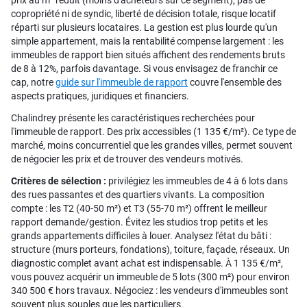
prix au m² réduit (moins d'acheteurs sur ce segment), pas de
copropriété ni de syndic, liberté de décision totale, risque locatif
réparti sur plusieurs locataires. La gestion est plus lourde qu'un
simple appartement, mais la rentabilité compense largement : les
immeubles de rapport bien situés affichent des rendements bruts
de 8 à 12%, parfois davantage. Si vous envisagez de franchir ce
cap, notre
guide sur l'immeuble de rapport
couvre l'ensemble des
aspects pratiques, juridiques et financiers.
Chalindrey présente les caractéristiques recherchées pour
l'immeuble de rapport. Des prix accessibles (1 135 €/m²). Ce type de
marché, moins concurrentiel que les grandes villes, permet souvent
de négocier les prix et de trouver des vendeurs motivés.
Critères de sélection :
privilégiez les immeubles de 4 à 6 lots dans
des rues passantes et des quartiers vivants. La composition
compte : les T2 (40-50 m²) et T3 (55-70 m²) offrent le meilleur
rapport demande/gestion. Évitez les studios trop petits et les
grands appartements difficiles à louer. Analysez l'état du bâti :
structure (murs porteurs, fondations), toiture, façade, réseaux. Un
diagnostic complet avant achat est indispensable. À 1 135 €/m²,
vous pouvez acquérir un immeuble de 5 lots (300 m²) pour environ
340 500 € hors travaux. Négociez : les vendeurs d'immeubles sont
souvent plus souples que les particuliers.