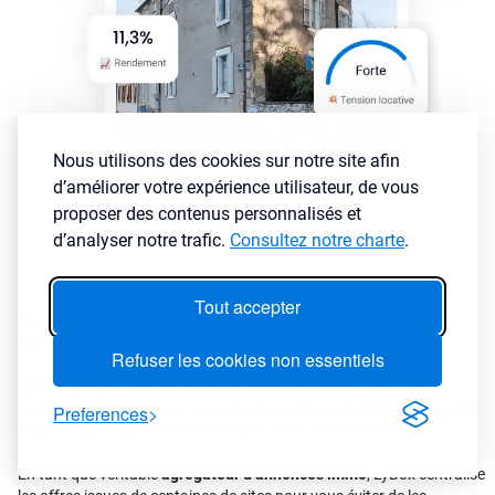
Nous utilisons des cookies sur notre site afin
d’améliorer votre expérience utilisateur, de vous
proposer des contenus personnalisés et
d’analyser notre trafic.
Consultez notre charte
.
Tout accepter
Comment sélectionner les annonces immobilières rentables
rapidement ?
Refuser les cookies non essentiels
Notre moteur de recherche immobilier vous permet de cibler
rapidement les meilleures opportunités grâce à des filtres puissants
Preferences
et précis pensé par des investisseurs pour des investisseurs
En tant que véritable
agrégateur d’annonces immo
, LyBox centralise