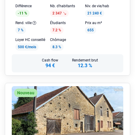
Différence
Nb. d'habitants
Niv. de vie/hab
-11 %
2 347
21 240 €
Rend. ville
Étudiants
Prix au m²
7 %
7.2 %
655
Loyer HC conseillé
Chômage
500 €/mois
8.3 %
Cash flow
Rendement brut
94 €
12.3 %
Nouveau