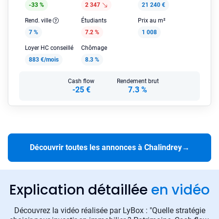
-33 %
2 347
21 240 €
Rend. ville
Étudiants
Prix au m²
7 %
7.2 %
1 008
Loyer HC conseillé
Chômage
883 €/mois
8.3 %
Cash flow
Rendement brut
-25 €
7.3 %
Découvrir toutes les annonces à Chalindrey
→
Explication détaillée
en vidéo
Découvrez la vidéo réalisée par LyBox : "Quelle stratégie