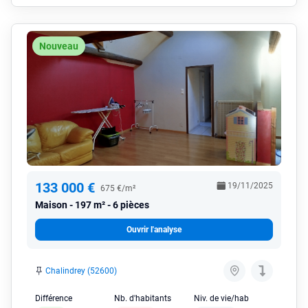
Nouveau
133 000 €
19/11/2025
675 €/m²
Maison
197 m² - 6 pièces
Ouvrir l'analyse
Chalindrey (52600)
Différence
Nb. d'habitants
Niv. de vie/hab