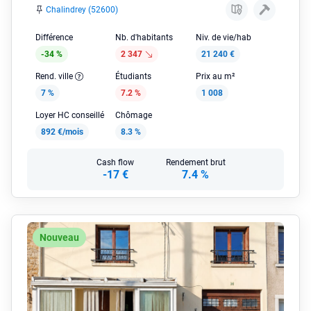
Chalindrey (52600)
Différence
Nb. d'habitants
Niv. de vie/hab
-34 %
2 347
21 240 €
Rend. ville
Étudiants
Prix au m²
7 %
7.2 %
1 008
Loyer HC conseillé
Chômage
892 €/mois
8.3 %
Cash flow
Rendement brut
-17 €
7.4 %
Nouveau