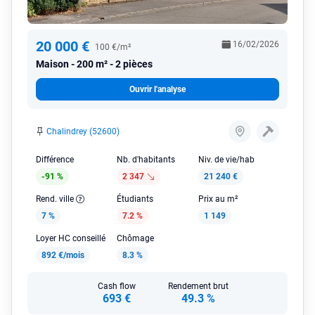
20 000 €
16/02/2026
100 €/m²
Maison
200 m² - 2 pièces
Ouvrir l'analyse
Chalindrey (52600)
Différence
Nb. d'habitants
Niv. de vie/hab
-91 %
2 347
21 240 €
Rend. ville
Étudiants
Prix au m²
7 %
7.2 %
1 149
Loyer HC conseillé
Chômage
892 €/mois
8.3 %
Cash flow
Rendement brut
693 €
49.3 %