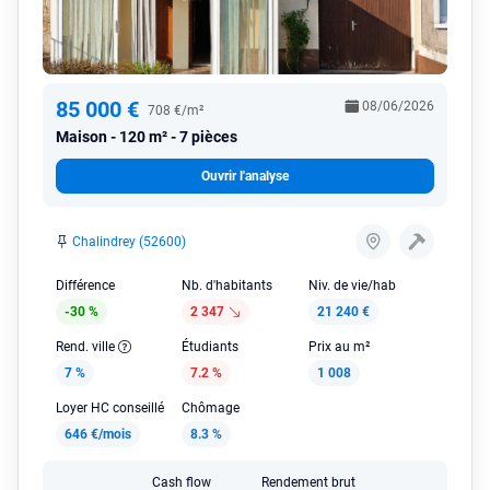
85 000 €
08/06/2026
708 €/m²
Maison
120 m² - 7 pièces
Ouvrir l'analyse
Chalindrey (52600)
Différence
Nb. d'habitants
Niv. de vie/hab
-30 %
2 347
21 240 €
Rend. ville
Étudiants
Prix au m²
7 %
7.2 %
1 008
Loyer HC conseillé
Chômage
646 €/mois
8.3 %
Cash flow
Rendement brut