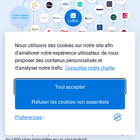
Nous utilisons des cookies sur notre site afin
d’améliorer votre expérience utilisateur, de vous
proposer des contenus personnalisés et
d’analyser notre trafic.
Consultez notre charte
.
Une application pour l’investissement immobilier et la recherche ?
Tout accepter
Votre recherche immobilière peut maintenant commencer. Notre
Refuser les cookies non essentiels
agrégateur d’annonces immobilières sélectionne pour vous les
annonces correspondants à vos critères. Retrouvez les résultats
où que vous soyez grâce à notre application mobile
Preferences
LyBox met à votre disposition un agrégateur d'annonces
immobilières qui vous permet de rechercher les annonces de plus
de 1500 sites immobilier en un seul endroit.