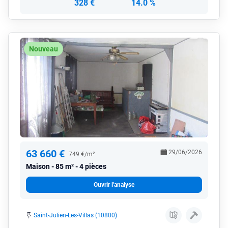
328 €
14.0 %
Nouveau
63 660 €
29/06/2026
749 €/m²
Maison
85 m² - 4 pièces
Ouvrir l'analyse
Saint-Julien-Les-Villas (10800)