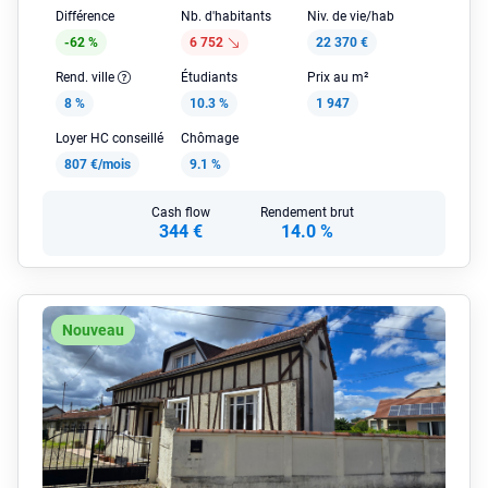
Différence
Nb. d'habitants
Niv. de vie/hab
-62 %
6 752
22 370 €
Rend. ville
Étudiants
Prix au m²
8 %
10.3 %
1 947
Loyer HC conseillé
Chômage
807 €/mois
9.1 %
Cash flow
Rendement brut
344 €
14.0 %
Nouveau