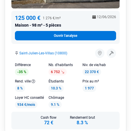
125 000 €
12/06/2026
1 276 €/m²
Maison
98 m² - 5 pièces
Ouvrir l'analyse
Saint-Julien-Les-Villas (10800)
Différence
Nb. d'habitants
Niv. de vie/hab
-35 %
6 752
22 370 €
Rend. ville
Étudiants
Prix au m²
8 %
10.3 %
1 977
Loyer HC conseillé
Chômage
934 €/mois
9.1 %
Cash flow
Rendement brut
72 €
8.3 %