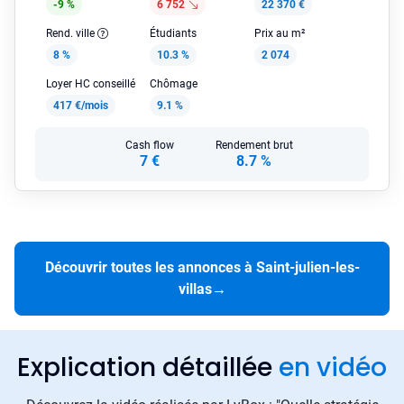
-9 %
6 752
22 370 €
Rend. ville
Étudiants
Prix au m²
8 %
10.3 %
2 074
Loyer HC conseillé
Chômage
417 €/mois
9.1 %
Cash flow
Rendement brut
7 €
8.7 %
Découvrir toutes les annonces à Saint-julien-les-
villas
→
Explication détaillée
en vidéo