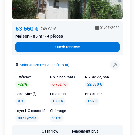
63 660 €
01/07/2026
749 €/m²
Maison
85 m² - 4 pièces
Ouvrir l'analyse
Saint-Julien-Les-Villas (10800)
Différence
Nb. d'habitants
Niv. de vie/hab
-62 %
6 752
22 370 €
Rend. ville
Étudiants
Prix au m²
8 %
10.3 %
1 973
Loyer HC conseillé
Chômage
807 €/mois
9.1 %
Cash flow
Rendement brut