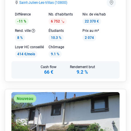
Saint-Julien-Les-Villas (10800)
Différence
Nb. d'habitants
Niv. de vie/hab
-11 %
6 752
22 370 €
Rend. ville
Étudiants
Prix au m²
8 %
10.3 %
2 074
Loyer HC conseillé
Chômage
414 €/mois
9.1 %
Cash flow
Rendement brut
66 €
9.2 %
Nouveau