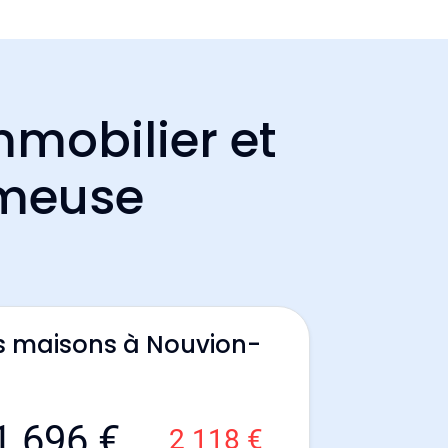
mmobilier et
-meuse
s maisons à Nouvion-
1 696 €
2 118 €