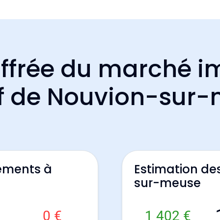
ffrée du marché i
if de Nouvion-sur
ements à
Estimation de
sur-meuse
0 €
1 402 €