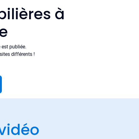
ilières à
e
est publiée.
tes différents !
vidéo