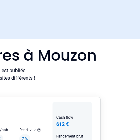
ères à Mouzon
est publiée.
tes différents !
Cash flow
612 €
e/hab
Rend. ville
Rendement brut
€
7 %