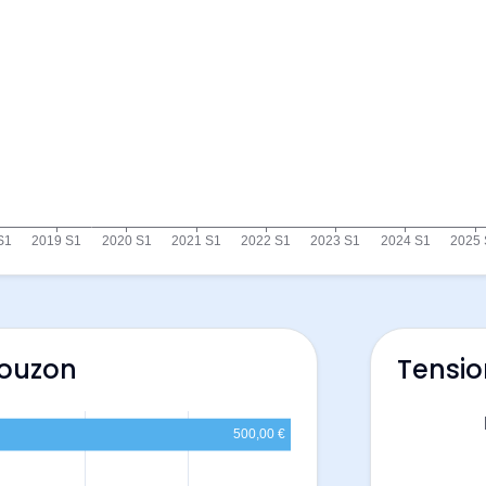
Mouzon
Tensio