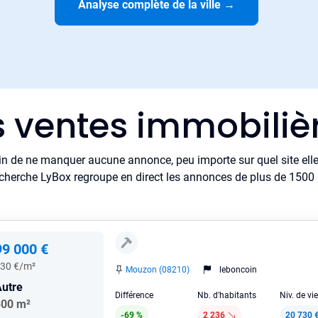
Analyse complète de la ville
→
s ventes immobili
in de ne manquer aucune annonce, peu importe sur quel site elle 
cherche LyBox regroupe en direct les annonces de plus de 1500 si
99 000 €
30 €/m²
Mouzon (08210)
leboncoin
utre
Différence
Nb. d'habitants
Niv. de vi
300 m²
-69 %
2 236
20 730 