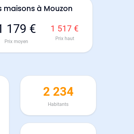
es maisons à Mouzon
1 179 €
1 517 €
Prix haut
Prix moyen
2 234
Habitants