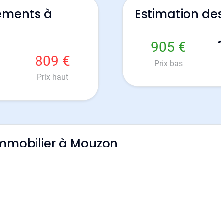
ements à
Estimation d
905 €
809 €
Prix bas
Prix haut
'immobilier à Mouzon