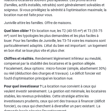
relations locataires souvent plus apaisées. Les profils attirés
(familles, actifs installés, retraités) sont généralement solvables et
soigneux. Si vous privilégiez la sérénité à l'optimisation maximale, la
location nue est faite pour vous.
Juniville attire les familles. Offre de maisons.
Quel bien cibler ?
En location nue, les T2 (40-55 m²) et T3 (55-75
m²) sont les typologies les plus demandées et les plus faciles à
louer. Pour les familles de Juniville, les T3-T4 voire les maisons sont
particulièrement adaptés. L'état du bien est important : un logement
en bon état se loue plus vite et plus cher.
Chiffres et réalités.
Rendement légèrement inférieur au meublé,
compensé par la stabilité des locataires et la gestion allégée.
Fiscalement, deux options : micro-foncier (simple, abattement 30%)
ou réel (déduction des charges et travaux). Le déficit foncier est
l'outil d'optimisation principal en location nue.
Pour quel investisseur ?
La location nue convient à ceux qui
veulent investir sereinement. La gestion est minimale, les locataires
stables, les revenus prévisibles. Cette stratégie attire les
investisseurs prudents, ceux qui ont des travaux à financer (déficit
foncier), ou ceux qui cherchent à diversifier un parc existant. La