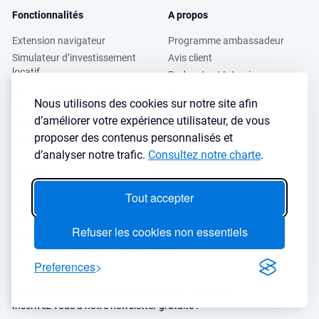
Fonctionnalités
A propos
Extension navigateur
Programme ambassadeur
Simulateur d’investissement
Avis client
locatif
Podcasts et Interviews
Moteur de recherche immobilier
Presse
Nous utilisons des cookies sur notre site afin
Analyse de ville
FAQ
d’améliorer votre expérience utilisateur, de vous
Blog investissement
proposer des contenus personnalisés et
Offres professionnels
d’analyser notre trafic.
Consultez notre charte
.
Guides
Tout accepter
Stratégie de location
Finance de l'immobilier
Guide immobilier
Crédit immobilier
Refuser les cookies non essentiels
Gestion locative
Simulateurs immobilier
Fiscalité immobilière
Lybox vs DVF
Preferences
Vous voulez apprendre à investir dans l’immobilier ?
Inscrivez vous à notre newsletter gratuite :