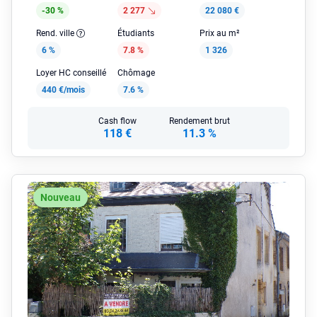
-30 %
2 277
22 080 €
Rend. ville
Étudiants
Prix au m²
6 %
7.8 %
1 326
Loyer HC conseillé
Chômage
440 €/mois
7.6 %
Cash flow
Rendement brut
118 €
11.3 %
Nouveau