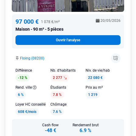
97 000 €
20/05/2026
1 078 €/m²
Maison
90 m² - 5 pièces
Ouvrir l'analyse
Floing (08200)
Différence
Nb. d'habitants
Niv. de vie/hab
-12 %
2 277
22 080 €
Rend. ville
Étudiants
Prix au m²
6 %
7.8 %
1 219
Loyer HC conseillé
Chômage
608 €/mois
7.6 %
Cash flow
Rendement brut
-48 €
6.9 %