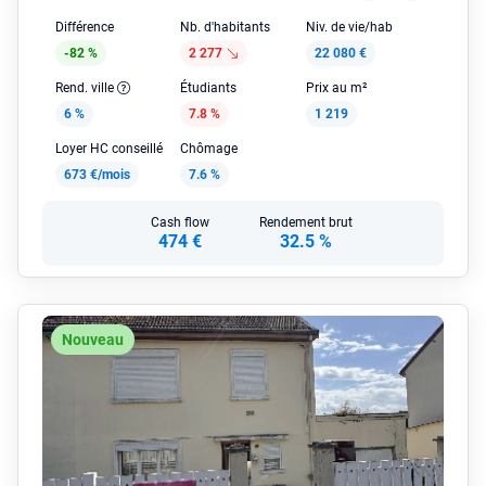
Différence
Nb. d'habitants
Niv. de vie/hab
-82 %
2 277
22 080 €
Rend. ville
Étudiants
Prix au m²
6 %
7.8 %
1 219
Loyer HC conseillé
Chômage
673 €/mois
7.6 %
Cash flow
Rendement brut
474 €
32.5 %
Nouveau