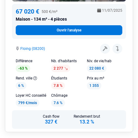
67 020 €
11/07/2025
500 €/m²
Maison
134 m² - 4 pièces
Ouvrir l'analyse
Floing (08200)
Différence
Nb. d'habitants
Niv. de vie/hab
-63 %
2 277
22 080 €
Rend. ville
Étudiants
Prix au m²
6 %
7.8 %
1 355
Loyer HC conseillé
Chômage
799 €/mois
7.6 %
Cash flow
Rendement brut
327 €
13.2 %