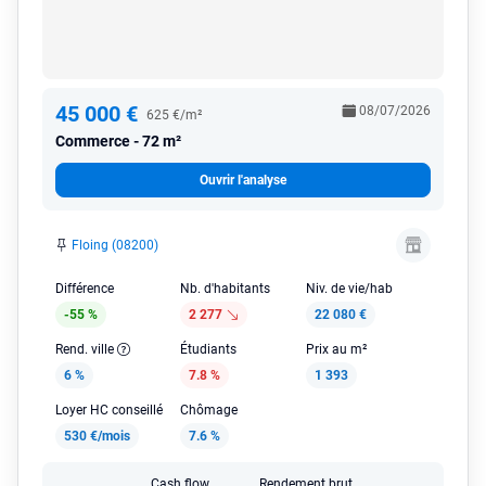
45 000 €
08/07/2026
625 €/m²
Commerce
72 m²
Ouvrir l'analyse
Floing (08200)
Différence
Nb. d'habitants
Niv. de vie/hab
-55 %
2 277
22 080 €
Rend. ville
Étudiants
Prix au m²
6 %
7.8 %
1 393
Loyer HC conseillé
Chômage
530 €/mois
7.6 %
Cash flow
Rendement brut