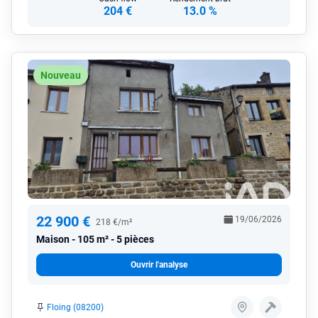
204 €
13.0 %
Nouveau
22 900 €
19/06/2026
218 €/m²
Maison
105 m² - 5 pièces
Ouvrir l'analyse
Floing (08200)