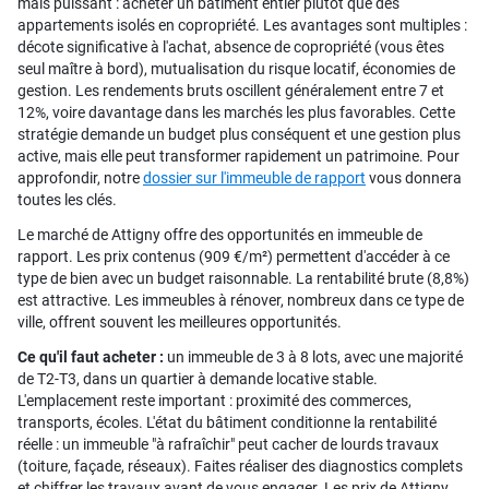
mais puissant : acheter un bâtiment entier plutôt que des
appartements isolés en copropriété. Les avantages sont multiples :
décote significative à l'achat, absence de copropriété (vous êtes
seul maître à bord), mutualisation du risque locatif, économies de
gestion. Les rendements bruts oscillent généralement entre 7 et
12%, voire davantage dans les marchés les plus favorables. Cette
stratégie demande un budget plus conséquent et une gestion plus
active, mais elle peut transformer rapidement un patrimoine. Pour
approfondir, notre
dossier sur l'immeuble de rapport
vous donnera
toutes les clés.
Le marché de Attigny offre des opportunités en immeuble de
rapport. Les prix contenus (909 €/m²) permettent d'accéder à ce
type de bien avec un budget raisonnable. La rentabilité brute (8,8%)
est attractive. Les immeubles à rénover, nombreux dans ce type de
ville, offrent souvent les meilleures opportunités.
Ce qu'il faut acheter :
un immeuble de 3 à 8 lots, avec une majorité
de T2-T3, dans un quartier à demande locative stable.
L'emplacement reste important : proximité des commerces,
transports, écoles. L'état du bâtiment conditionne la rentabilité
réelle : un immeuble "à rafraîchir" peut cacher de lourds travaux
(toiture, façade, réseaux). Faites réaliser des diagnostics complets
et chiffrer les travaux avant de vous engager. Les prix de Attigny