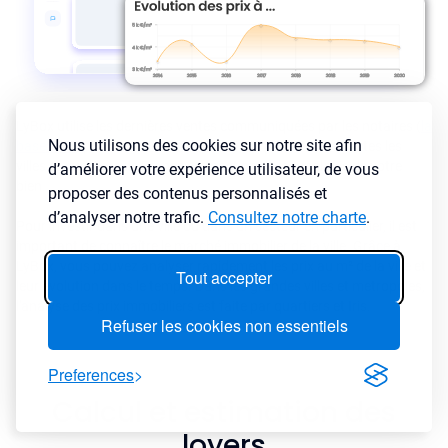
LyBox utilise les dernières ventes communiquées par les notaires (
la
Nous utilisons des cookies sur notre site afin
base DVF
) pour calculer les prix moyens par m² dans toutes les
villes et quartiers de France en fonction de la typologie de votre
d’améliorer votre expérience utilisateur, de vous
bien.
proposer des contenus personnalisés et
d’analyser notre trafic.
Consultez notre charte
.
Pour investir dans une ville ou dans un secteur en particulier, il est
important de connaître le marché immobilier de la ville. Grâce à
LyBox, vous pouvez analyser rapidement les prix au m² de la ville et
Tout accepter
leur évolution dans le temps. Dans les grandes villes et metropoles,
l'analyse des prix immobiliers est faite par quartiers et Iris.
Refuser les cookies non essentiels
Preferences
Calcul et estimation des
loyers