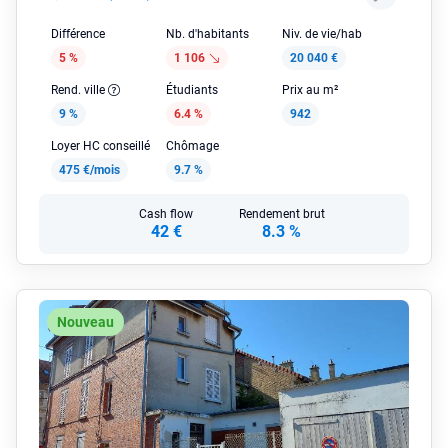
Différence
Nb. d'habitants
Niv. de vie/hab
5 %
1 106
20 040 €
Rend. ville
Étudiants
Prix au m²
9 %
6.4 %
942
Loyer HC conseillé
Chômage
475 €/mois
9.7 %
Cash flow
Rendement brut
42 €
8.3 %
Nouveau