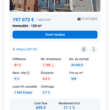
197 072 €
27/07/2022
1 642 €/m²
Immeuble
120 m²
Ouvrir l'analyse
Attigny (08130)
Différence
Nb. d'habitants
Niv. de vie/hab
81 %
1 106
20 040 €
Rend. ville
Étudiants
Prix au m²
9 %
6.4 %
909
Loyer HC conseillé
Chômage
1 969 €/mois
9.7 %
Cash flow
Rendement brut
655 €
11.1 %