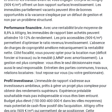
(909 €/m²) offrent un bon rapport surface/investissement. Les
immeubles partiellement vacants peuvent être de bonnes
opportunités si la vacance s'explique par un défaut de gestion et
non par un problème structurel.
Performance financière.
Avec une rentabilité brute moyenne de
8,8% à Attigny, les immeubles de rapport bien achetés peuvent
atteindre 10-12% de rendement. Les prix accessibles (909 €/m²)
permettent d'optimiser le ratio revenus/investissement. L'absence
de charges de copropriété améliore mécaniquement la rentabilité
nette. Côté fiscalité, vous pouvez opter pour la location nue (déficit
foncier si travaux) ou le meublé (LMNP avec amortissement). La
gestion est plus complexe : vous êtes le seul décisionnaire mais
aussi le seul responsable. Entretien des parties communes, travaux,
relations locataires : tout repose sur vous (ou votre gestionnaire).
Profil investisseur.
L'immeuble de rapport s'adresse aux
investisseurs ambitieux, prêts à gérer un projet plus complexe pour
obtenir des rendements supérieurs. Expérience préalable
souhaitable mais pas indispensable si vous êtes bien entouré.
Budget plus élevé (150 000-400 000 € dans les villes moyennes)
mais potentiel de cash-flow positif dès l'acquisition. Attigny offre
des prix (909 €/m²) qui permettent de se positionner. Cette