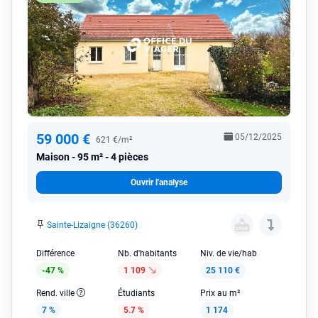
59 000 €
05/12/2025
621 €/m²
Maison
95 m² - 4 pièces
Ouvrir l'analyse
Sainte-Lizaigne (36260)
Différence
Nb. d'habitants
Niv. de vie/hab
-47 %
1 109
25 110 €
Rend. ville
Étudiants
Prix au m²
7 %
5.7 %
1 174