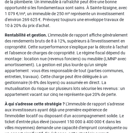
de la plomberie. Un immeuble à rafraîchir peut être une bonne
opportunité si les fondamentaux sont sains. À Sainte-lizaigne, avec
1 079 €/m², un immeuble de 250 m² représente un investissement
d'environ 269 625 €. Prévoyez toujours une enveloppe travaux de
10 à 20% du prix d'achat.
Rentabilité et gestion.
L'immeuble de rapport affiche généralement
des rendements bruts de 8 à 12%, supérieurs à l'investissement en
copropriété. Cette surperformance s'explique par la décote à l'achat
et l'absence de charges de copropriété. Le régime fiscal dépend du
montage : location nue (revenus fonciers) ou meublée (LMNP avec
amortissement). La gestion est plus lourde qu'un simple
appartement : vous êtes responsable de tout (parties communes,
entretien, travaux). Cette charge peut être déléguée à un
gestionnaire (6-8% des loyers) ou assumée en direct. La
mutualisation du risque sur plusieurs lots sécurise les revenus : un
appartement vacant sur cinq ne représente que 20% de perte.
À qui s'adresse cette stratégie ?
L'immeuble de rapport s'adresse
aux investisseurs ayant déjà une première expérience de
l'immobilier locatif ou disposant d'un accompagnement solide. Le
ticket d'entrée plus élevé (souvent 150 000 à 400 000 € dans les
villes moyennes) demande une capacité d'emprunt conséquente ou