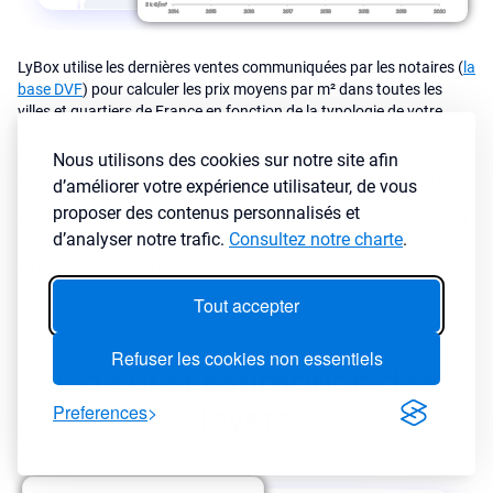
LyBox utilise les dernières ventes communiquées par les notaires (
la
base DVF
) pour calculer les prix moyens par m² dans toutes les
villes et quartiers de France en fonction de la typologie de votre
bien.
Nous utilisons des cookies sur notre site afin
Pour investir dans une ville ou dans un secteur en particulier, il est
d’améliorer votre expérience utilisateur, de vous
important de connaître le marché immobilier de la ville. Grâce à
proposer des contenus personnalisés et
LyBox, vous pouvez analyser rapidement les prix au m² de la ville et
d’analyser notre trafic.
Consultez notre charte
.
leur évolution dans le temps. Dans les grandes villes et metropoles,
l'analyse des prix immobiliers est faite par quartiers et Iris.
Tout accepter
Refuser les cookies non essentiels
Calcul et estimation des
loyers
Preferences