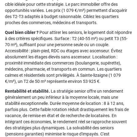
cible idéale pour cette stratégie. Le parc immobilier offre des
opportunités variées. Les prix (1 079 €/m²) permettent d'acquérir
des T2-T3 adaptés à budget raisonnable. Ciblez les quartiers
proches des commerces, médecins et transports.
Quel bien cibler ?
Pour attirer les seniors, le logement doit répondre
à des critères spécifiques. Surface : T2 (40-55 m²) ou petit T3 (55-
70 m²), suffisant pour une personne seule ou un couple.
Accessibilité : plain-pied, RDC ou étages avec ascenseur. Évitez
absolument les étages élevés sans ascenseur. Localisation :
proximité immédiate des commerces (boulangerie, supérette),
médecins, pharmacie, et transports en commun. Les quartiers
calmes et résidentiels sont privilégiés. À Sainte-lizaigne (1 079
€/m²), un T2 de 50 m² représente environ 53 925 €.
Rentabilité et stabilité.
La stratégie senior offre un rendement
généralement un peu inférieur à la moyenne locale, mais une
stabilité exceptionnelle. Durée moyenne de location : 8 à 12 ans,
parfois plus. Cette faible rotation réduit drastiquement les frais de
vacance, de remise en état et de recherche de locataires. En
intégrant ces économies, le rendement réel se rapproche souvent
des stratégies plus dynamiques. La solvabilité des seniors
(pensions garanties) minimise le risque d'impayés. C'est