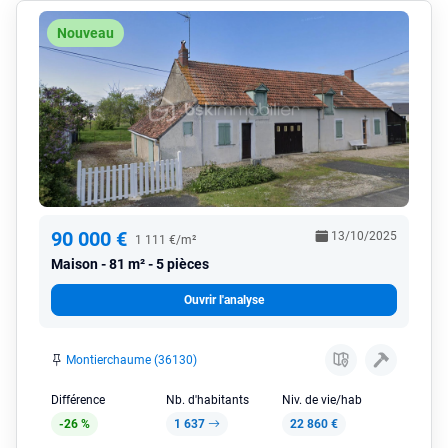
Nouveau
90 000 €
13/10/2025
1 111 €/m²
Maison
81 m² - 5 pièces
Ouvrir l'analyse
Montierchaume (36130)
Différence
Nb. d'habitants
Niv. de vie/hab
-26 %
1 637
22 860 €