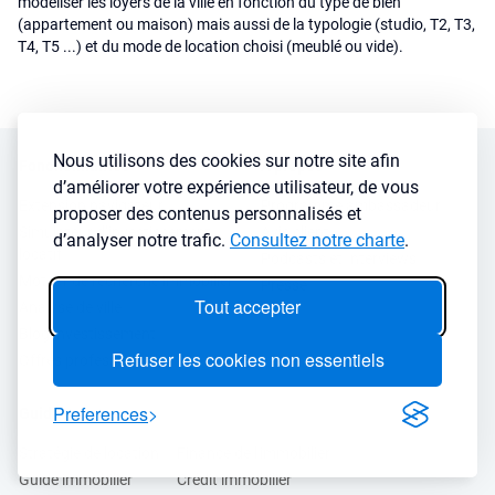
modéliser les loyers de la ville en fonction du type de bien
(appartement ou maison) mais aussi de la typologie (studio, T2, T3,
T4, T5 ...) et du mode de location choisi (meublé ou vide).
Nous utilisons des cookies sur notre site afin
Fonctionnalités
A propos
d’améliorer votre expérience utilisateur, de vous
Extension navigateur
Programme ambassadeur
proposer des contenus personnalisés et
Simulateur d’investissement
Avis client
d’analyser notre trafic.
Consultez notre charte
.
locatif
Podcasts et Interviews
Moteur de recherche immobilier
Presse
Tout accepter
Analyse de ville
FAQ
Blog investissement
Refuser les cookies non essentiels
Offres professionnels
Preferences
Guides
Stratégie de location
Finance de l'immobilier
Guide immobilier
Crédit immobilier