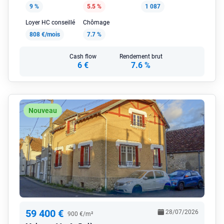
9 %
5.5 %
1 087
Loyer HC conseillé
Chômage
808 €/mois
7.7 %
Cash flow
Rendement brut
6 €
7.6 %
Nouveau
59 400 €
28/07/2026
900 €/m²