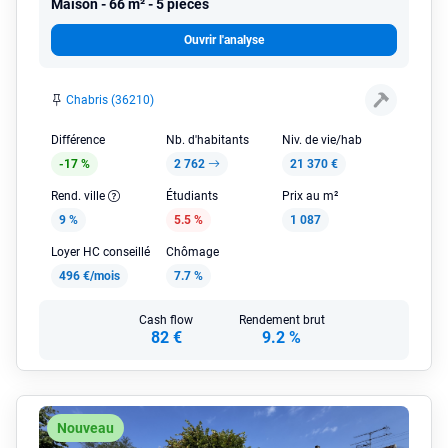
Maison
66 m² - 5 pièces
Ouvrir l'analyse
Chabris (36210)
Différence
Nb. d'habitants
Niv. de vie/hab
-17 %
2 762
21 370 €
Rend. ville
Étudiants
Prix au m²
9 %
5.5 %
1 087
Loyer HC conseillé
Chômage
496 €/mois
7.7 %
Cash flow
Rendement brut
82 €
9.2 %
Nouveau