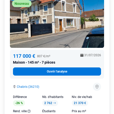
Nouveau
117 000 €
31/07/2026
807 €/m²
Maison
145 m² - 7 pièces
Ouvrir l'analyse
Chabris (36210)
Différence
Nb. d'habitants
Niv. de vie/hab
-26 %
2 762
21 370 €
Rend. ville
Étudiants
Prix au m²