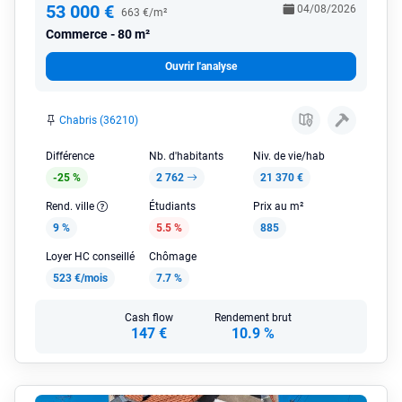
53 000 €
04/08/2026
663 €/m²
Commerce
80 m²
Ouvrir l'analyse
Chabris (36210)
Différence
Nb. d'habitants
Niv. de vie/hab
-25 %
2 762
21 370 €
Rend. ville
Étudiants
Prix au m²
9 %
5.5 %
885
Loyer HC conseillé
Chômage
523 €/mois
7.7 %
Cash flow
Rendement brut
147 €
10.9 %