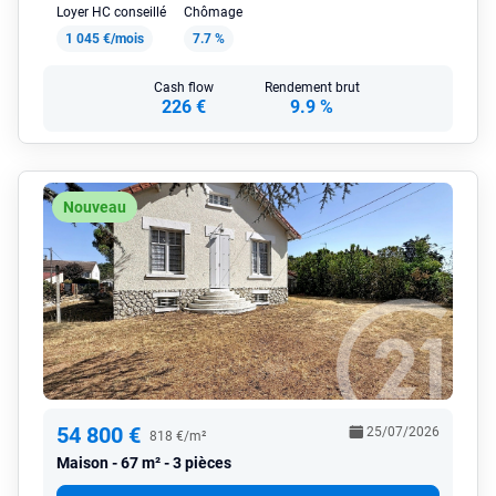
Loyer HC conseillé
Chômage
1 045 €/mois
7.7 %
Cash flow
Rendement brut
226 €
9.9 %
Nouveau
54 800 €
25/07/2026
818 €/m²
Maison
67 m² - 3 pièces