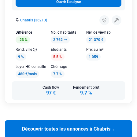
Ouvrir l'analyse
Chabris (36210)
Différence
Nb. d'habitants
Niv. de vie/hab
-23 %
2 762
21 370 €
Rend. ville
Étudiants
Prix au m²
9 %
5.5 %
1 059
Loyer HC conseillé
Chômage
480 €/mois
7.7 %
Cash flow
Rendement brut
97 €
9.7 %
Découvrir toutes les annonces à Chabris
→