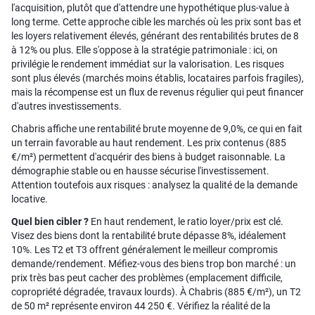
l'acquisition, plutôt que d'attendre une hypothétique plus-value à
long terme. Cette approche cible les marchés où les prix sont bas et
les loyers relativement élevés, générant des rentabilités brutes de 8
à 12% ou plus. Elle s'oppose à la stratégie patrimoniale : ici, on
privilégie le rendement immédiat sur la valorisation. Les risques
sont plus élevés (marchés moins établis, locataires parfois fragiles),
mais la récompense est un flux de revenus régulier qui peut financer
d'autres investissements.
Chabris affiche une rentabilité brute moyenne de 9,0%, ce qui en fait
un terrain favorable au haut rendement. Les prix contenus (885
€/m²) permettent d'acquérir des biens à budget raisonnable. La
démographie stable ou en hausse sécurise l'investissement.
Attention toutefois aux risques : analysez la qualité de la demande
locative.
Quel bien cibler ?
En haut rendement, le ratio loyer/prix est clé.
Visez des biens dont la rentabilité brute dépasse 8%, idéalement
10%. Les T2 et T3 offrent généralement le meilleur compromis
demande/rendement. Méfiez-vous des biens trop bon marché : un
prix très bas peut cacher des problèmes (emplacement difficile,
copropriété dégradée, travaux lourds). À Chabris (885 €/m²), un T2
de 50 m² représente environ 44 250 €. Vérifiez la réalité de la