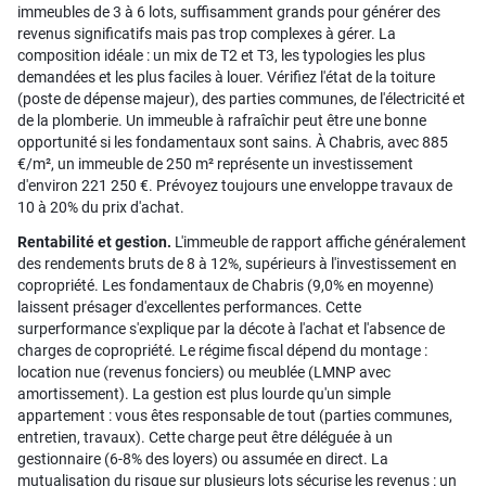
immeubles de 3 à 6 lots, suffisamment grands pour générer des
revenus significatifs mais pas trop complexes à gérer. La
composition idéale : un mix de T2 et T3, les typologies les plus
demandées et les plus faciles à louer. Vérifiez l'état de la toiture
(poste de dépense majeur), des parties communes, de l'électricité et
de la plomberie. Un immeuble à rafraîchir peut être une bonne
opportunité si les fondamentaux sont sains. À Chabris, avec 885
€/m², un immeuble de 250 m² représente un investissement
d'environ 221 250 €. Prévoyez toujours une enveloppe travaux de
10 à 20% du prix d'achat.
Rentabilité et gestion.
L'immeuble de rapport affiche généralement
des rendements bruts de 8 à 12%, supérieurs à l'investissement en
copropriété. Les fondamentaux de Chabris (9,0% en moyenne)
laissent présager d'excellentes performances. Cette
surperformance s'explique par la décote à l'achat et l'absence de
charges de copropriété. Le régime fiscal dépend du montage :
location nue (revenus fonciers) ou meublée (LMNP avec
amortissement). La gestion est plus lourde qu'un simple
appartement : vous êtes responsable de tout (parties communes,
entretien, travaux). Cette charge peut être déléguée à un
gestionnaire (6-8% des loyers) ou assumée en direct. La
mutualisation du risque sur plusieurs lots sécurise les revenus : un