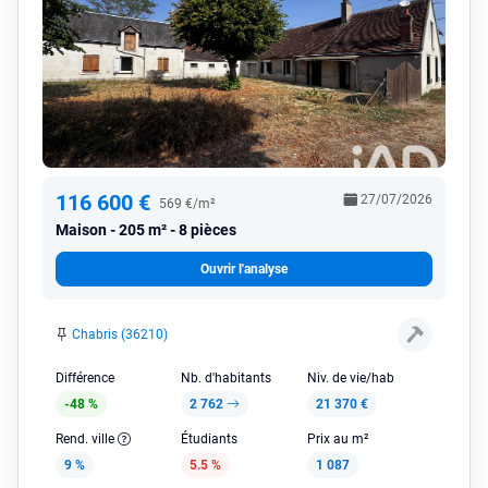
116 600 €
27/07/2026
569 €/m²
Maison
205 m² - 8 pièces
Ouvrir l'analyse
Chabris (36210)
Différence
Nb. d'habitants
Niv. de vie/hab
-48 %
2 762
21 370 €
Rend. ville
Étudiants
Prix au m²
9 %
5.5 %
1 087