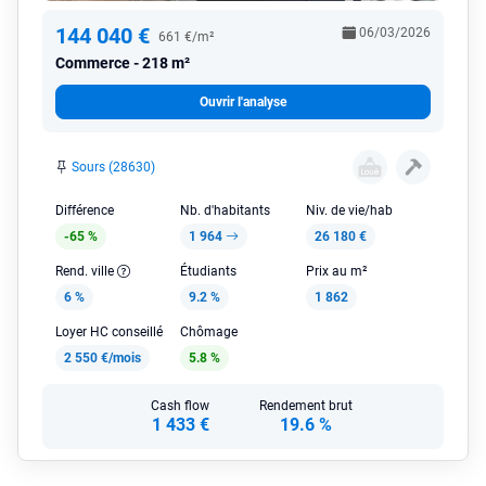
144 040 €
06/03/2026
661 €/m²
Commerce
218 m²
Ouvrir l'analyse
Sours (28630)
Différence
Nb. d'habitants
Niv. de vie/hab
-65 %
1 964
26 180 €
Rend. ville
Étudiants
Prix au m²
6 %
9.2 %
1 862
Loyer HC conseillé
Chômage
2 550 €/mois
5.8 %
Cash flow
Rendement brut
1 433 €
19.6 %