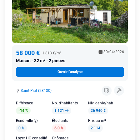
58 000 €
30/04/2026
1 813 €/m²
Maison
32 m² - 2 pièces
Ouvrir l'analyse
Saint-Piat (28130)
Différence
Nb. d'habitants
Niv. de vie/hab
-14 %
1 121
26 940 €
Rend. ville
Étudiants
Prix au m²
0 %
6.0 %
2 114
Loyer HC conseillé
Chômage