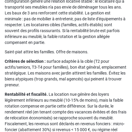
configuration génère une relation locative stable : le locataire qui a
transporté ses meubles n'a pas envie de déménager tous les ans.
Les baux de 3 ans renforcent cette stabilité. La gestion est
minimale : pas de mobilier à entretenir, pas de liste d'équipements à
respecter. Les locataires cibles (familles, actifs établis) sont
souvent des profils rassurants. Si la rentabilité brute est parfois
inférieure au meublé, la faible rotation et la gestion allégée
compensent en partie.
Saint-piat attire les familles. Offre de maisons.
Critères de sélection :
surface adaptée à la cible (T2 pour
actifs/seniors, T3-T4 pour familles), bon état général, emplacement
stratégique. Les maisons avec jardin attirent les familles. Évitez les
biens atypiques (trop grands, mal agencés) qui peinent à trouver
preneur.
Rentabilité et fiscalité.
La location nue génère des loyers
légèrement inférieurs au meublé (10-15% de moins), mais la faible
rotation compense en partie cette différence. Sur la durée, le
rendement réel (en tenant compte des vacances évitées et des frais
de relocation économisés) se rapproche souvent du meublé.
Fiscalement, les revenus sont déclarés en revenus fonciers : micro-
foncier (abattement 30%) si revenus < 15 000 €, ou régime réel