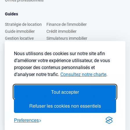
Offres professionnels
Guides
Stratégie de location
Finance de l'immobilier
Guide immobilier
Crédit immobilier
Gestion locative
Simulateurs immobilier
Fiscalité immobilière
Lybox vs DVF
Nous utilisons des cookies sur notre site afin
d’améliorer votre expérience utilisateur, de vous
Vous voulez apprendre à investir dans l’immobilier ?
proposer des contenus personnalisés et
Inscrivez vous à notre newsletter gratuite :
d’analyser notre trafic.
Consultez notre charte
.
S'inscrire
→
Tout accepter
Le seul outil qu’il vous faut pour trouvez des biens rentables sans
sacrifier votre temps libre
Refuser les cookies non essentiels
Preferences
COPYRIGHT © 2026. ALL RIGHTS RESERVED LyBox