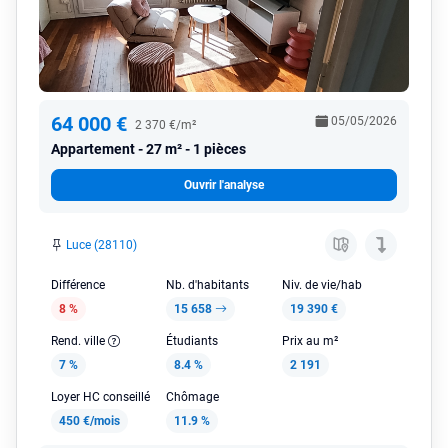
64 000 €
05/05/2026
2 370 €/m²
Appartement
27 m² - 1 pièces
Ouvrir l'analyse
Luce (28110)
Différence
Nb. d'habitants
Niv. de vie/hab
8 %
15 658
19 390 €
Rend. ville
Étudiants
Prix au m²
7 %
8.4 %
2 191
Loyer HC conseillé
Chômage
450 €/mois
11.9 %