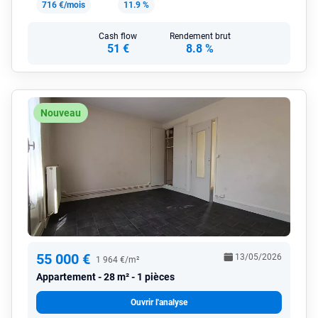
716 €/mois
11.9 %
Cash flow
Rendement brut
51 €
8.8 %
Nouveau
55 000 €
13/05/2026
1 964 €/m²
Appartement
28 m² - 1 pièces
Ouvrir l'analyse