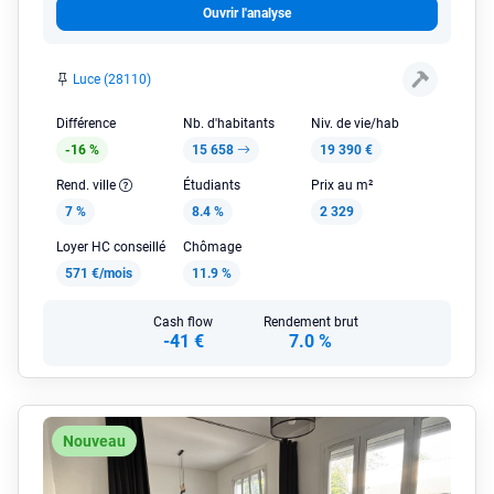
Ouvrir l'analyse
Luce (28110)
Différence
Nb. d'habitants
Niv. de vie/hab
-16 %
15 658
19 390 €
Rend. ville
Étudiants
Prix au m²
7 %
8.4 %
2 329
Loyer HC conseillé
Chômage
571 €/mois
11.9 %
Cash flow
Rendement brut
-41 €
7.0 %
Nouveau