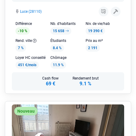
Luce (28110)
Différence
Nb. d'habitants
Niv. de vie/hab
-10 %
15 658
19 390 €
Rend. ville
Étudiants
Prix au m²
7 %
8.4 %
2 191
Loyer HC conseillé
Chômage
451 €/mois
11.9 %
Cash flow
Rendement brut
69 €
9.1 %
Nouveau