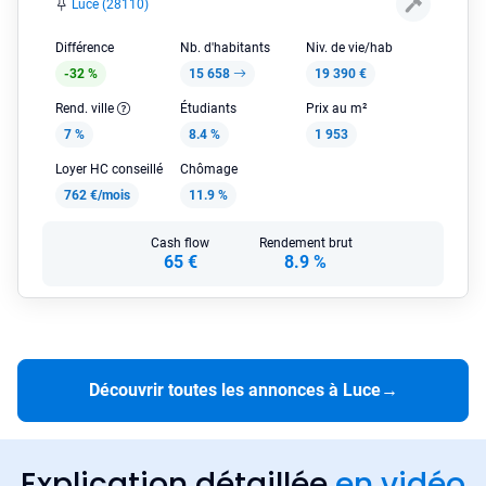
Luce (28110)
Différence
Nb. d'habitants
Niv. de vie/hab
-32 %
15 658
19 390 €
Rend. ville
Étudiants
Prix au m²
7 %
8.4 %
1 953
Loyer HC conseillé
Chômage
762 €/mois
11.9 %
Cash flow
Rendement brut
65 €
8.9 %
Découvrir toutes les annonces à Luce
→
Explication détaillée
en vidéo