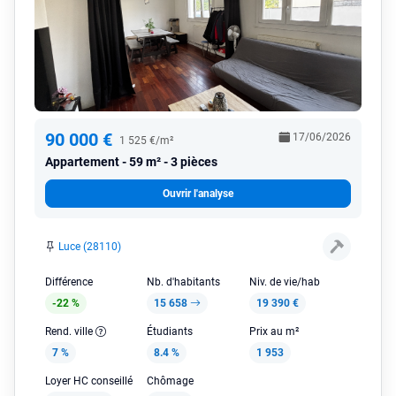
90 000 €
17/06/2026
1 525 €/m²
Appartement
59 m² - 3 pièces
Ouvrir l'analyse
Luce (28110)
Différence
Nb. d'habitants
Niv. de vie/hab
-22 %
15 658
19 390 €
Rend. ville
Étudiants
Prix au m²
7 %
8.4 %
1 953
Loyer HC conseillé
Chômage