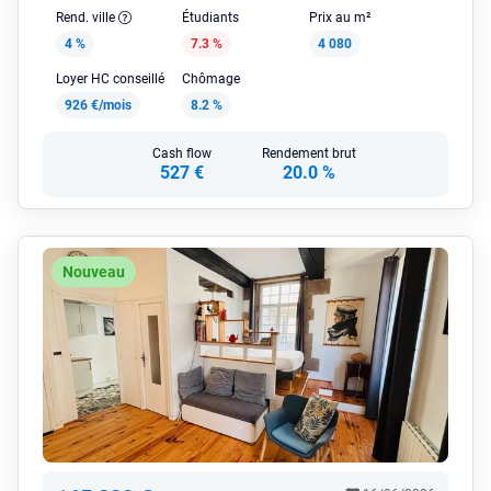
Rend. ville
Étudiants
Prix au m²
4 %
7.3 %
4 080
Loyer HC conseillé
Chômage
926 €/mois
8.2 %
Cash flow
Rendement brut
527 €
20.0 %
Nouveau