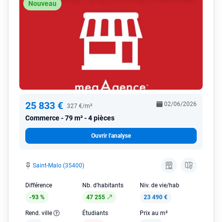
Nouveau
25 833 €
02/06/2026
327 €/m²
Commerce
79 m² - 4 pièces
Ouvrir l'analyse
Saint-Malo (35400)
Différence
Nb. d'habitants
Niv. de vie/hab
-93 %
47 255
23 490 €
Rend. ville
Étudiants
Prix au m²