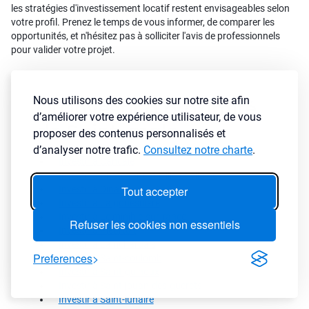
les stratégies d'investissement locatif restent envisageables selon
votre profil. Prenez le temps de vous informer, de comparer les
opportunités, et n'hésitez pas à solliciter l'avis de professionnels
pour valider votre projet.
Nous utilisons des cookies sur notre site afin
Où investir à proximité
d’améliorer votre expérience utilisateur, de vous
de Saint-malo
proposer des contenus personnalisés et
d’analyser notre trafic.
Consultez notre charte
.
Investir à Cancale
Investir à Chateauneuf-d'ille-et-vilaine
Investir à Dinard
Tout accepter
Investir à La gouesniere
Investir à Le minihic-sur-rance
Refuser les cookies non essentiels
Investir à Pleurtuit
Investir à La richardais
Preferences
Investir à Saint-coulomb
Investir à Saint-guinoux
Investir à Saint-jouan-des-guerets
Investir à Saint-lunaire