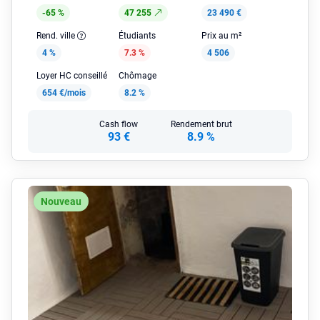
-65 %
47 255
23 490 €
Rend. ville
Étudiants
Prix au m²
4 %
7.3 %
4 506
Loyer HC conseillé
Chômage
654 €/mois
8.2 %
Cash flow
Rendement brut
93 €
8.9 %
Nouveau