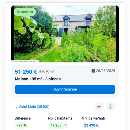
Nouveau
51 250 €
26/06/2026
539 €/m²
Maison
95 m² - 3 pièces
Ouvrir l'analyse
Saint-Malo (35400)
Différence
Nb. d'habitants
Niv. de vie/hab
-87 %
47 255
23 490 €