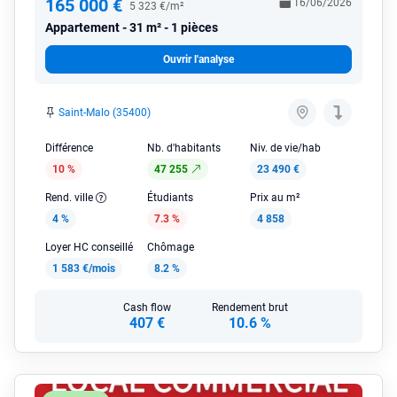
165 000 €
16/06/2026
5 323 €/m²
Appartement
31 m² - 1 pièces
Ouvrir l'analyse
Saint-Malo (35400)
Différence
Nb. d'habitants
Niv. de vie/hab
10 %
47 255
23 490 €
Rend. ville
Étudiants
Prix au m²
4 %
7.3 %
4 858
Loyer HC conseillé
Chômage
1 583 €/mois
8.2 %
Cash flow
Rendement brut
407 €
10.6 %