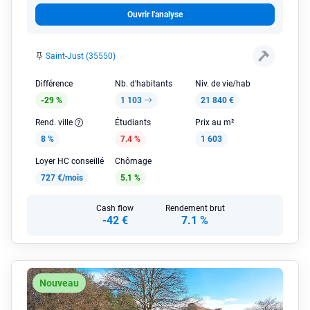
Ouvrir l'analyse
Saint-Just (35550)
Différence
Nb. d'habitants
Niv. de vie/hab
-29 %
1 103
21 840 €
Rend. ville
Étudiants
Prix au m²
8 %
7.4 %
1 603
Loyer HC conseillé
Chômage
727 €/mois
5.1 %
Cash flow
Rendement brut
-42 €
7.1 %
Nouveau