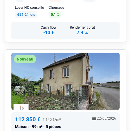
Loyer HC conseillé
Chômage
654 €/mois
5.1 %
Cash flow
Rendement brut
-13 €
7.4 %
Nouveau
112 850 €
22/05/2026
1 140 €/m²
Maison
99 m² - 5 pièces