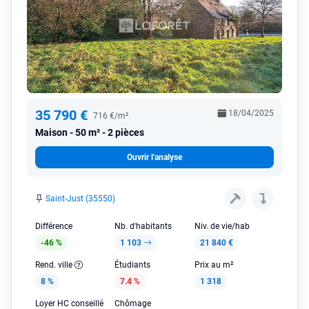
35 790 €
18/04/2025
716 €/m²
Maison
50 m² - 2 pièces
Ouvrir l'analyse
Saint-Just (35550)
Différence
Nb. d'habitants
Niv. de vie/hab
-46 %
1 103
21 840 €
Rend. ville
Étudiants
Prix au m²
8 %
7.4 %
1 318
Loyer HC conseillé
Chômage