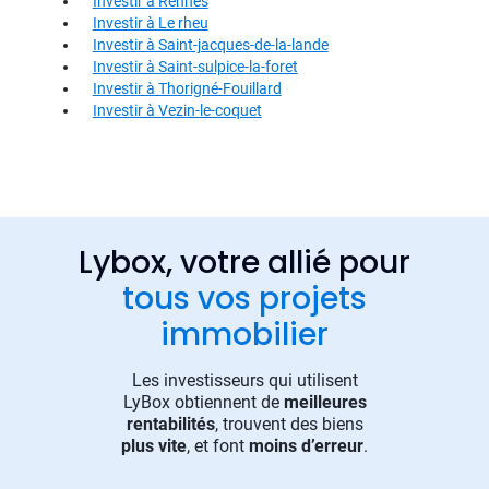
Investir à Rennes
Investir à Le rheu
Investir à Saint-jacques-de-la-lande
Investir à Saint-sulpice-la-foret
Investir à Thorigné-Fouillard
Investir à Vezin-le-coquet
Lybox, votre allié pour
tous vos projets
immobilier
Les investisseurs qui utilisent
LyBox obtiennent de
meilleures
rentabilités
, trouvent des biens
plus vite
, et font
moins d’erreur
.