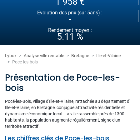
1 958 €
Évolution des prix (sur 5ans) :
-
Rendement moyen :
5.11 %
Lybox
Analyse ville rentable
Bretagne
Ille-et-Vilaine
Poce-les-bois
Présentation de Poce-les-
bois
Pocé-les-Bois, village d'Ille-et-Vilaine, rattachée au département d'
Ille-et-Vilaine, en Bretagne, conjugue attractivité résidentielle et
dynamisme économique local. La ville rassemble près de 1300
habitants, la population augmente régulièrement, signe d'un
territoire attractif.
Les chiffres clés de Poce-les-bois