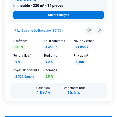
Immeuble
230 m² - 14 pièces
Ouvrir l'analyse
La Guerche-De-Bretagne (35130)
Différence
Nb. d'habitants
Niv. de vie/hab
-45 %
4 450
21 050 €
Rend. ville
Étudiants
Prix au m²
9 %
9.2 %
1 308
Loyer HC conseillé
Chômage
2 326 €/mois
5.8 %
Cash flow
Rendement brut
1 097 €
15.6 %