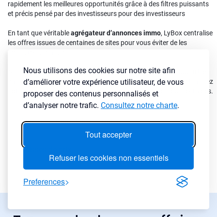
rapidement les meilleures opportunités grâce à des filtres puissants
et précis pensé par des investisseurs pour des investisseurs
En tant que véritable
agrégateur d’annonces immo
, LyBox centralise
les offres issues de centaines de sites pour vous éviter de les
consulter une à une.
Nous utilisons des cookies sur notre site afin
Affinez vos résultats avec plus de 30 critères disponibles pour filtrer
d’améliorer votre expérience utilisateur, de vous
par ville, prix, rendement, cash-flow, type de bien ou surface et laissez
notre agrégateur immobilier détecter les annonces les plus rentables.
proposer des contenus personnalisés et
d’analyser notre trafic.
Consultez notre charte
.
Annonces immobilières urgentes
→
Tout accepter
Baisses de prix
→
Refuser les cookies non essentiels
Preferences