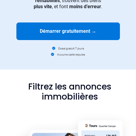
rentabilités
, trouvent des biens
plus vite
, et font
moins d’erreur
.
Démarrer gratuitement
→
Essai gratuit 7 jours
Aucune carte requise
Filtrez les annonces
immobilières