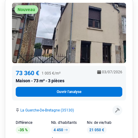
Nouveau
73 360 €
03/07/2026
1 005 €/m²
Maison
73 m² - 3 pièces
Ouvrir l'analyse
La Guerche-De-Bretagne (35130)
Différence
Nb. d'habitants
Niv. de vie/hab
-35 %
4 450
21 050 €