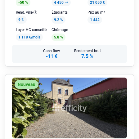
-50 %
4 450
21 050 €
Rend. ville
Étudiants
Prix au m²
9 %
9.2 %
1 442
Loyer HC conseillé
Chômage
1 118 €/mois
5.8 %
Cash flow
Rendement brut
-11 €
7.5 %
Nouveau