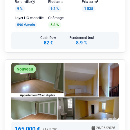
Rend. ville
Étudiants
Prix au m²
9 %
9.2 %
1 538
Loyer HC conseillé
Chômage
590 €/mois
5.8 %
Cash flow
Rendement brut
82 €
8.9 %
Nouveau
165 000 €
28/06/2026
717 €/m²