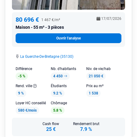
80 696 €
17/07/2026
1 467 €/m²
Maison
55 m² - 3 pièces
Ouvrir l'analyse
La Guerche-De-Bretagne (35130)
Différence
Nb. d'habitants
Niv. de vie/hab
-5 %
4 450
21 050 €
Rend. ville
Étudiants
Prix au m²
9 %
9.2 %
1 538
Loyer HC conseillé
Chômage
580 €/mois
5.8 %
Cash flow
Rendement brut
25 €
7.9 %