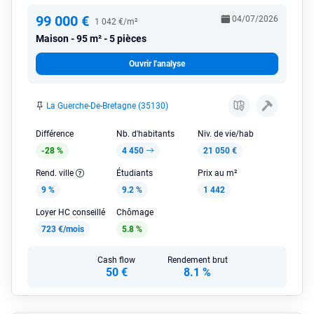
99 000 €
04/07/2026
1 042 €/m²
Maison
95 m² - 5 pièces
Ouvrir l'analyse
La Guerche-De-Bretagne (35130)
Différence
Nb. d'habitants
Niv. de vie/hab
-28 %
4 450
21 050 €
Rend. ville
Étudiants
Prix au m²
9 %
9.2 %
1 442
Loyer HC conseillé
Chômage
723 €/mois
5.8 %
Cash flow
Rendement brut
50 €
8.1 %