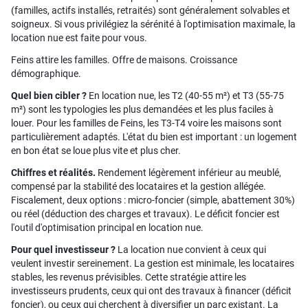
(familles, actifs installés, retraités) sont généralement solvables et
soigneux. Si vous privilégiez la sérénité à l'optimisation maximale, la
location nue est faite pour vous.
Feins attire les familles. Offre de maisons. Croissance
démographique.
Quel bien cibler ?
En location nue, les T2 (40-55 m²) et T3 (55-75
m²) sont les typologies les plus demandées et les plus faciles à
louer. Pour les familles de Feins, les T3-T4 voire les maisons sont
particulièrement adaptés. L'état du bien est important : un logement
en bon état se loue plus vite et plus cher.
Chiffres et réalités.
Rendement légèrement inférieur au meublé,
compensé par la stabilité des locataires et la gestion allégée.
Fiscalement, deux options : micro-foncier (simple, abattement 30%)
ou réel (déduction des charges et travaux). Le déficit foncier est
l'outil d'optimisation principal en location nue.
Pour quel investisseur ?
La location nue convient à ceux qui
veulent investir sereinement. La gestion est minimale, les locataires
stables, les revenus prévisibles. Cette stratégie attire les
investisseurs prudents, ceux qui ont des travaux à financer (déficit
foncier), ou ceux qui cherchent à diversifier un parc existant. La