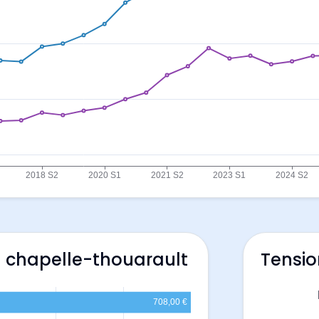
a chapelle-thouarault
Tensio