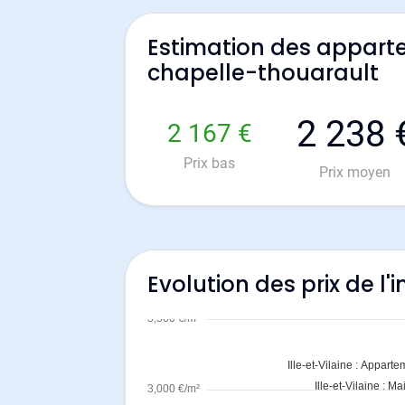
Estimation des appart
chapelle-thouarault
2 238 
2 167 €
Prix bas
Prix moyen
Evolution des prix de l