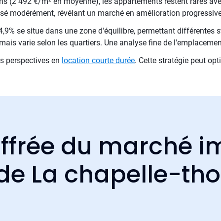
ns (2 492 €/m² en moyenne), les appartements restent rares av
essé modérément, révélant un marché en amélioration progressiv
,9% se situe dans une zone d'équilibre, permettant différentes st
mais varie selon les quartiers. Une analyse fine de l'emplacemen
es perspectives en
location courte durée
. Cette stratégie peut op
ffrée du marché i
 de La chapelle-th