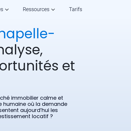
és
Ressources
Tarifs
hapelle-
nalyse,
ortunités et
rché immobilier calme et
ille humaine où la demande
sentent aujourd’hui les
estissement locatif ?