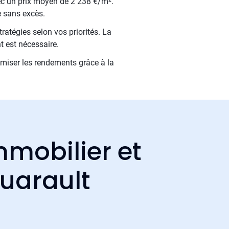
ec un prix moyen de 2 238 €/m².
e sans excès.
ratégies selon vos priorités. La
t est nécessaire.
timiser les rendements grâce à la
mmobilier et
ouarault