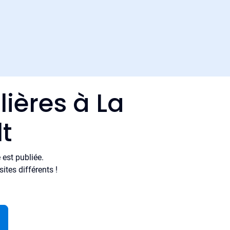
ières à La
t
est publiée.
tes différents !