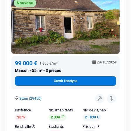
Nouveau
99 000 €
28/10/2024
1 800 €/m²
Maison
55 m² - 3 pièces
Ouvrir l'analyse
Sizun (29450)
Différence
Nb. d'habitants
Niv. de vie/hab
20 %
2 334
21 890 €
Rend. ville
Étudiants
Prix au m²