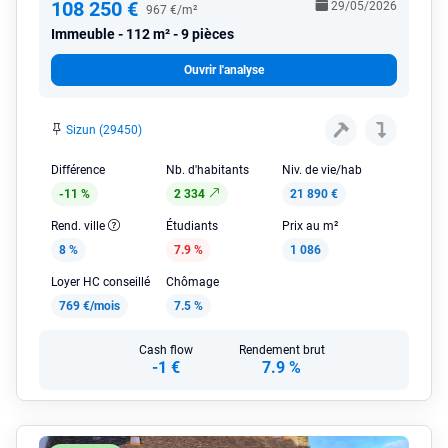
108 250 €
29/05/2026
967 €/m²
Immeuble
112 m² - 9 pièces
Ouvrir l'analyse
Sizun (29450)
Différence
Nb. d'habitants
Niv. de vie/hab
-11 %
2 334
21 890 €
Rend. ville
Étudiants
Prix au m²
8 %
7.9 %
1 086
Loyer HC conseillé
Chômage
769 €/mois
7.5 %
Cash flow
Rendement brut
-1 €
7.9 %