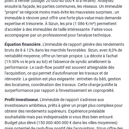
point à vérifier (budget 20 000-40 000 € si à refaire). Analysez
ensuite la façade, les parties communes, les réseaux. Un immeuble
"propre" se négocie moins mais évite les mauvaises surprises ; un
immeuble à rénover peut offrir une forte plus-value mais demande
expertise et trésorerie. À Sizun, les prix (1 086 €/m²) permettent
d'accéder à des immeubles de taille intéressante. Faites-vous
accompagner par un professionnel pour l'analyse technique.
Équation financière.
L'immeuble de rapport génère des rendements
bruts de 8 à 12% dans les marchés favorables. Sizun, avec 8,0% de
rentabilité moyenne, offre un terrain propice. La décote à l'achat
(15-30% vs le prix au lot) et l'absence de syndic améliorent la
performance. Le cash-flow positif est souvent atteignable dès
l'acquisition, ce qui permet d'autofinancer les travaux et de
réinvestir. La gestion est plus exigeante : entretien du bâti, gestion
des locataires, coordination des travaux. Cette charge justifie la
surperformance par rapport à l'investissement en copropriété.
Profil investisseur.
L'immeuble de rapport s'adresse aux
investisseurs ambitieux, prêts à gérer un projet plus complexe pour
obtenir des rendements supérieurs. Expérience préalable
souhaitable mais pas indispensable si vous êtes bien entouré.
Budget plus élevé (150 000-400 000 € dans les villes moyennes)
mais potentiel de cash-flow positif dès l'acquisition. Sizun offre des