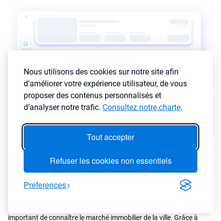
Nous utilisons des cookies sur notre site afin
d’améliorer votre expérience utilisateur, de vous
proposer des contenus personnalisés et
d’analyser notre trafic.
Consultez notre charte
.
Tout accepter
LyBox utilise les dernières ventes communiquées par les notaires (
la
Refuser les cookies non essentiels
base DVF
) pour calculer les prix moyens par m² dans toutes les
villes et quartiers de France en fonction de la typologie de votre
Preferences
bien.
Pour investir dans une ville ou dans un secteur en particulier, il est
important de connaître le marché immobilier de la ville. Grâce à