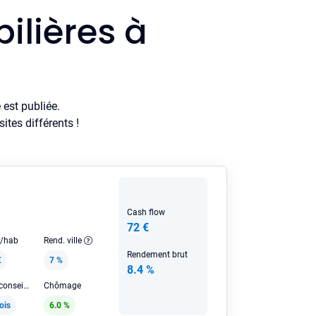
ilières à
est publiée.
tes différents !
Cash flow
72 €
e/hab
Rend. ville
Rendement brut
€
7 %
8.4 %
Loyer HC conseillé
Chômage
ois
6.0 %