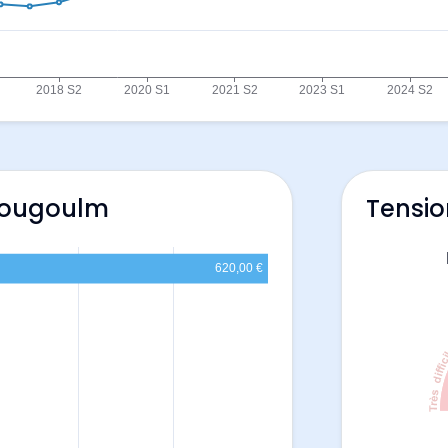
Plougoulm
Tensio