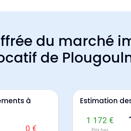
ffrée du marché i
ocatif de Plougou
ements à
Estimation de
1 172 €
0 €
Prix bas