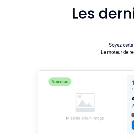
Les dern
Soyez certa
Le moteur de re
Nouveau
1
A
7