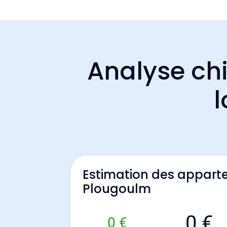
Analyse chi
l
Estimation des appart
Plougoulm
0 €
0 €