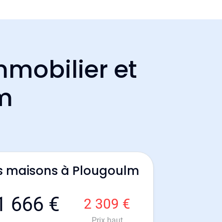
mmobilier et
lm
s maisons à Plougoulm
1 666 €
2 309 €
Prix haut