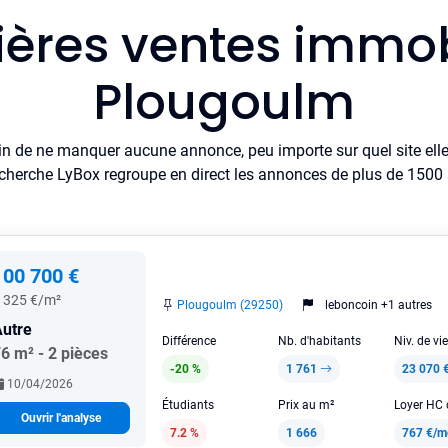
ières ventes immob
Plougoulm
in de ne manquer aucune annonce, peu importe sur quel site elle 
cherche LyBox regroupe en direct les annonces de plus de 1500 si
100 700 €
 325 €/m²
Plougoulm (29250)
leboncoin +1 autres
utre
Différence
Nb. d'habitants
Niv. de vi
6 m² - 2 pièces
-20 %
1 761
23 070 
10/04/2026
Étudiants
Prix au m²
Ouvrir l'analyse
7.2 %
1 666
767 €/m