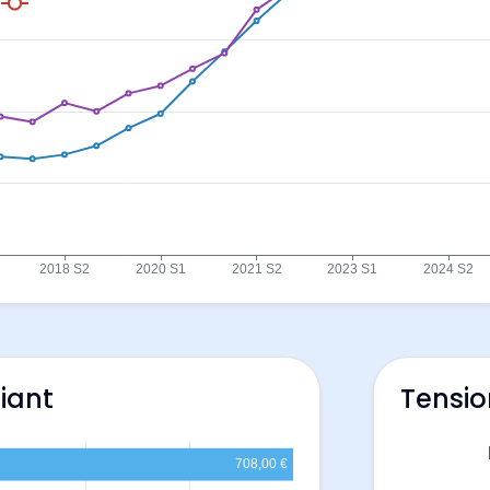
liant
Tensio