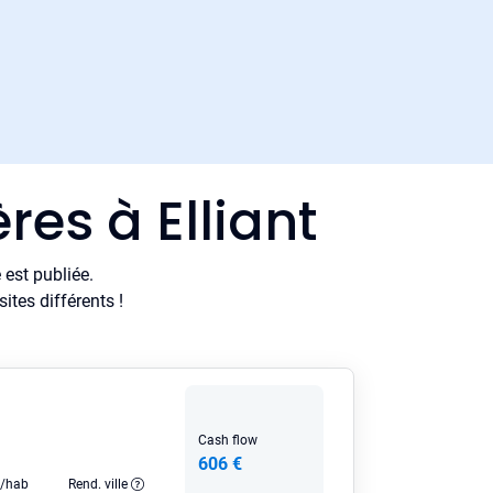
res à Elliant
est publiée.
tes différents !
Cash flow
606 €
e/hab
Rend. ville