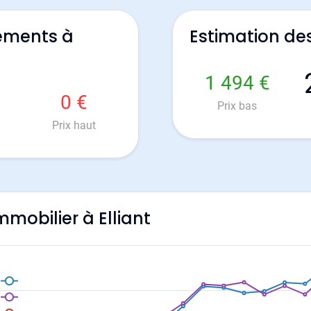
ements à
Estimation des
1 494 €
0 €
Prix bas
Prix haut
immobilier à Elliant