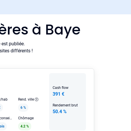
ières à Baye
est publiée.
tes différents !
Cash flow
391 €
e/hab
Rend. ville
Rendement brut
€
6 %
50.4 %
Loyer HC conseillé
Chômage
ois
4.2 %