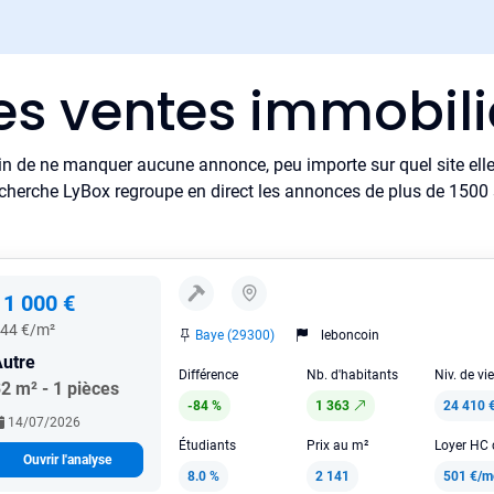
es ventes immobil
in de ne manquer aucune annonce, peu importe sur quel site elle 
cherche LyBox regroupe en direct les annonces de plus de 1500 si
11 000 €
44 €/m²
Baye (29300)
leboncoin
utre
Différence
Nb. d'habitants
Niv. de vi
2 m² - 1 pièces
-84 %
1 363
24 410 
14/07/2026
Étudiants
Prix au m²
Ouvrir l'analyse
8.0 %
2 141
501 €/m