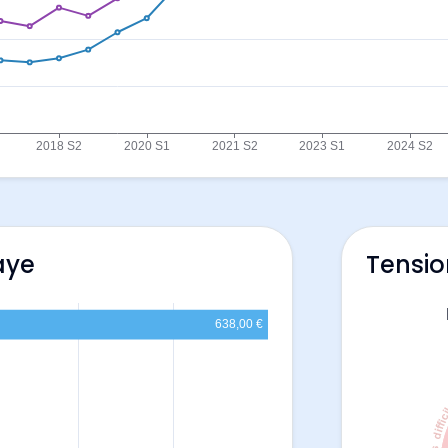
aye
Tensio