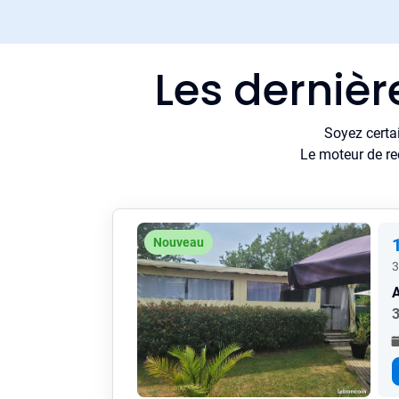
Les dernièr
Soyez certa
Le moteur de re
Nouveau
3
A
3