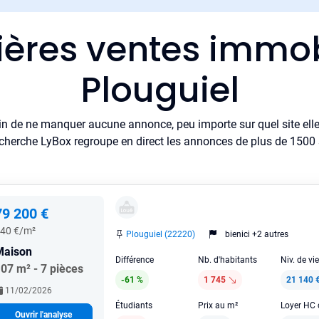
ières ventes immob
Plouguiel
in de ne manquer aucune annonce, peu importe sur quel site elle 
cherche LyBox regroupe en direct les annonces de plus de 1500 si
79 200 €
40 €/m²
Plouguiel (22220)
bienici +2 autres
Maison
Différence
Nb. d'habitants
Niv. de vi
07 m² - 7 pièces
-61 %
1 745
21 140 
11/02/2026
Étudiants
Prix au m²
Ouvrir l'analyse