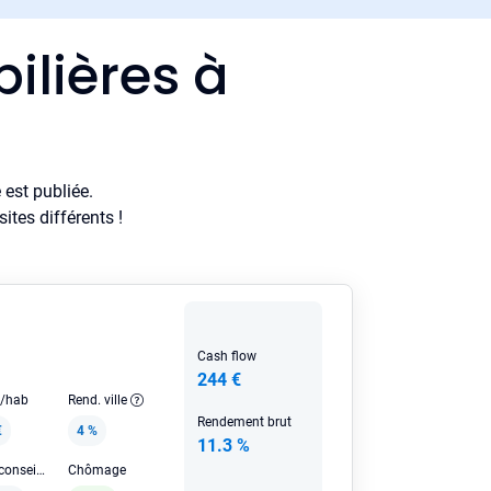
ilières à
est publiée.
tes différents !
Cash flow
244 €
e/hab
Rend. ville
Rendement brut
€
4 %
11.3 %
Loyer HC conseillé
Chômage