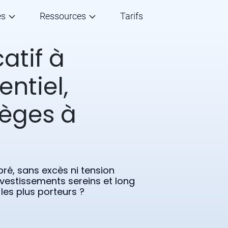
és
Ressources
Tarifs
atif à
entiel,
ièges à
bré, sans excès ni tension
nvestissements sereins et long
les plus porteurs ?