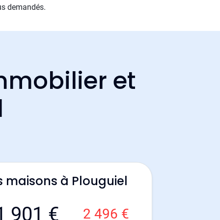
plus demandés.
mmobilier et
l
s maisons à Plouguiel
1 901 €
2 496 €