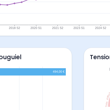
louguiel
Tensio