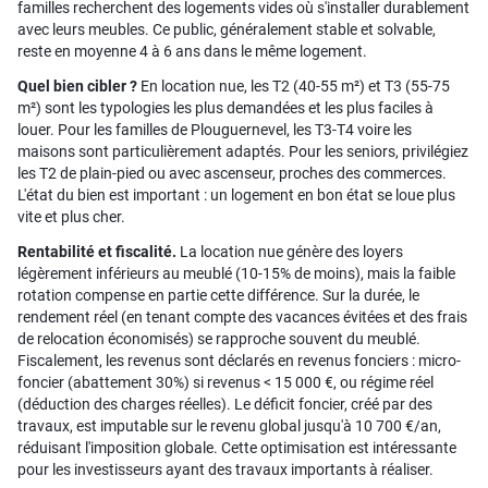
familles recherchent des logements vides où s'installer durablement
avec leurs meubles. Ce public, généralement stable et solvable,
reste en moyenne 4 à 6 ans dans le même logement.
Quel bien cibler ?
En location nue, les T2 (40-55 m²) et T3 (55-75
m²) sont les typologies les plus demandées et les plus faciles à
louer. Pour les familles de Plouguernevel, les T3-T4 voire les
maisons sont particulièrement adaptés. Pour les seniors, privilégiez
les T2 de plain-pied ou avec ascenseur, proches des commerces.
L'état du bien est important : un logement en bon état se loue plus
vite et plus cher.
Rentabilité et fiscalité.
La location nue génère des loyers
légèrement inférieurs au meublé (10-15% de moins), mais la faible
rotation compense en partie cette différence. Sur la durée, le
rendement réel (en tenant compte des vacances évitées et des frais
de relocation économisés) se rapproche souvent du meublé.
Fiscalement, les revenus sont déclarés en revenus fonciers : micro-
foncier (abattement 30%) si revenus < 15 000 €, ou régime réel
(déduction des charges réelles). Le déficit foncier, créé par des
travaux, est imputable sur le revenu global jusqu'à 10 700 €/an,
réduisant l'imposition globale. Cette optimisation est intéressante
pour les investisseurs ayant des travaux importants à réaliser.