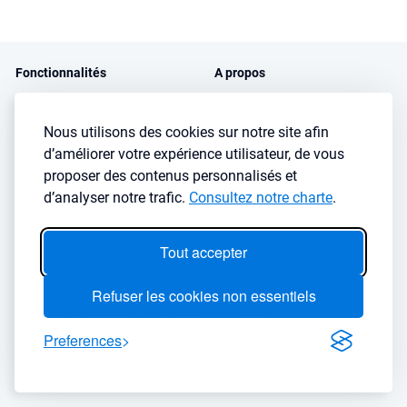
Fonctionnalités
A propos
Extension navigateur
Programme ambassadeur
Simulateur d’investissement
Avis client
Nous utilisons des cookies sur notre site afin
locatif
Podcasts et Interviews
d’améliorer votre expérience utilisateur, de vous
Moteur de recherche immobilier
Presse
proposer des contenus personnalisés et
Analyse de ville
FAQ
d’analyser notre trafic.
Consultez notre charte
.
Blog investissement
Offres professionnels
Tout accepter
Guides
Refuser les cookies non essentiels
Stratégie de location
Finance de l'immobilier
Guide immobilier
Crédit immobilier
Preferences
Gestion locative
Simulateurs immobilier
Fiscalité immobilière
Lybox vs DVF