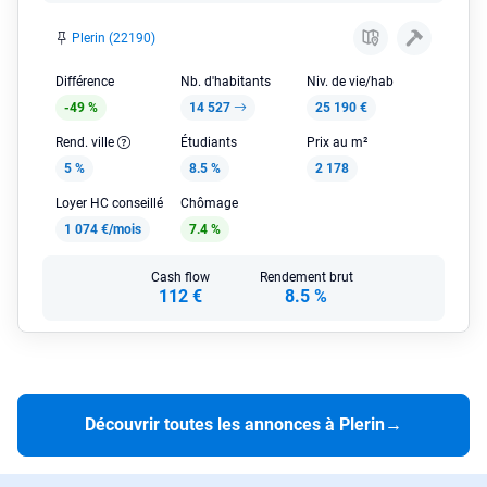
Plerin (22190)
Différence
Nb. d'habitants
Niv. de vie/hab
-49 %
14 527
25 190 €
Rend. ville
Étudiants
Prix au m²
5 %
8.5 %
2 178
Loyer HC conseillé
Chômage
1 074 €/mois
7.4 %
Cash flow
Rendement brut
112 €
8.5 %
Découvrir toutes les annonces à Plerin
→