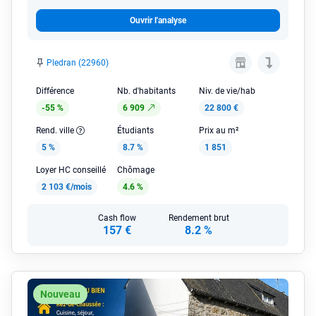
Ouvrir l'analyse
Pledran (22960)
Différence
Nb. d'habitants
Niv. de vie/hab
-55 %
6 909
22 800 €
Rend. ville
Étudiants
Prix au m²
5 %
8.7 %
1 851
Loyer HC conseillé
Chômage
2 103 €/mois
4.6 %
Cash flow
Rendement brut
157 €
8.2 %
Nouveau