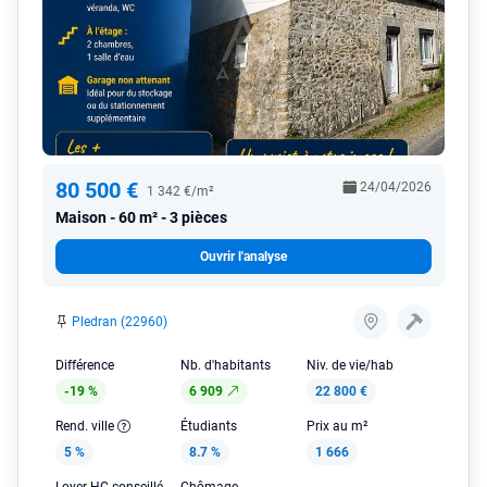
80 500 €
24/04/2026
1 342 €/m²
Maison
60 m² - 3 pièces
Ouvrir l'analyse
Pledran (22960)
Différence
Nb. d'habitants
Niv. de vie/hab
-19 %
6 909
22 800 €
Rend. ville
Étudiants
Prix au m²
5 %
8.7 %
1 666