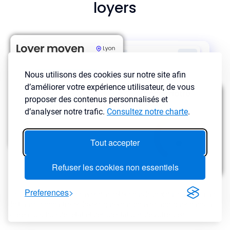
loyers
Nous utilisons des cookies sur notre site afin
d’améliorer votre expérience utilisateur, de vous
proposer des contenus personnalisés et
d’analyser notre trafic.
Consultez notre charte
.
Tout accepter
Refuser les cookies non essentiels
Preferences
Un investisseur doit essayer d'acheter sous le prix du marché mais
doit aussi connaître les loyers que vous pouvez appliquer dans la
ville en fonction de l’état et des prestations de votre bien.