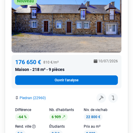
Nouveau
176 650 €
10/07/2026
810 €/m²
Maison
218 m² - 9 pièces
Ouvrir l'analyse
Pledran (22960)
Différence
Nb. d'habitants
Niv. de vie/hab
-64 %
6 909
22 800 €
Rend. ville
Étudiants
Prix au m²